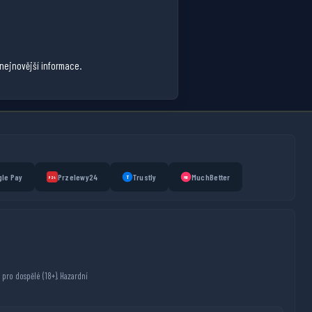
nejnovější informace.
le Pay
Przelewy24
Trustly
MuchBetter
T
MB
P24
pro dospělé (18+). Hazardní