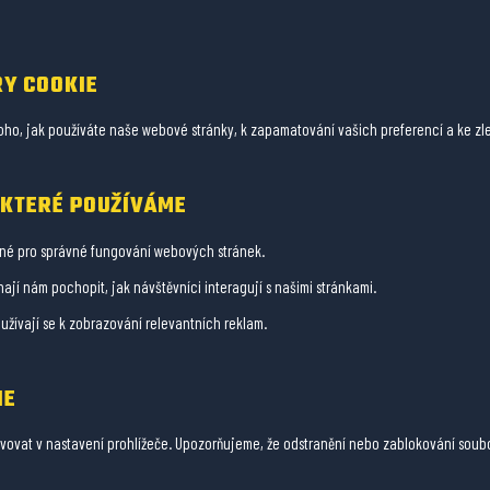
Y COOKIE
o, jak používáte naše webové stránky, k zapamatování vašich preferencí a ke zle
 KTERÉ POUŽÍVÁME
é pro správné fungování webových stránek.
jí nám pochopit, jak návštěvníci interagují s našimi stránkami.
užívají se k zobrazování relevantních reklam.
IE
vovat v nastavení prohlížeče. Upozorňujeme, že odstranění nebo zablokování soubor