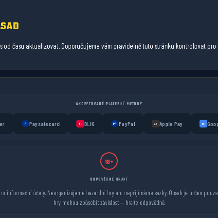
ÁSAD
 od času aktualizovat. Doporučujeme vám pravidelně tuto stránku kontrolovat pro 
AKCEPTOVANÉ PLATEBNÍ METODY
er
Paysafecard
BLIK
PayPal
Apple Pay
Goog
P
PP
BL
AP
GP
18+
ODPOVĚDNÉ HRANÍ
pro informační účely. Neorganizujeme hazardní hry ani nepřijímáme sázky. Obsah je určen pouze 
hry mohou způsobit závislost — hrajte odpovědně.