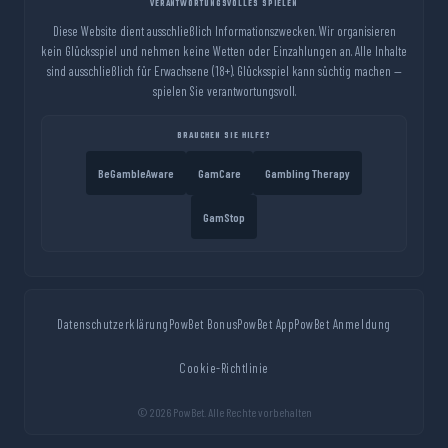
VERANTWORTUNGSVOLLES SPIELEN
Diese Website dient ausschließlich Informationszwecken. Wir organisieren
kein Glücksspiel und nehmen keine Wetten oder Einzahlungen an. Alle Inhalte
sind ausschließlich für Erwachsene (18+). Glücksspiel kann süchtig machen —
spielen Sie verantwortungsvoll.
BRAUCHEN SIE HILFE?
BeGambleAware
GamCare
Gambling Therapy
GamStop
Datenschutzerklärung
PowBet Bonus
PowBet App
PowBet Anmeldung
Cookie-Richtlinie
© 2026 PowBet. Alle Rechte vorbehalten