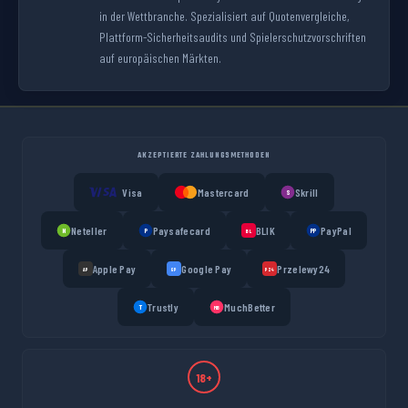
in der Wettbranche. Spezialisiert auf Quotenvergleiche,
Plattform-Sicherheitsaudits und Spielerschutzvorschriften
auf europäischen Märkten.
AKZEPTIERTE ZAHLUNGSMETHODEN
Visa
Mastercard
Skrill
S
Neteller
Paysafecard
BLIK
PayPal
N
P
PP
BL
Apple Pay
Google Pay
Przelewy24
AP
GP
P24
Trustly
MuchBetter
T
MB
18+