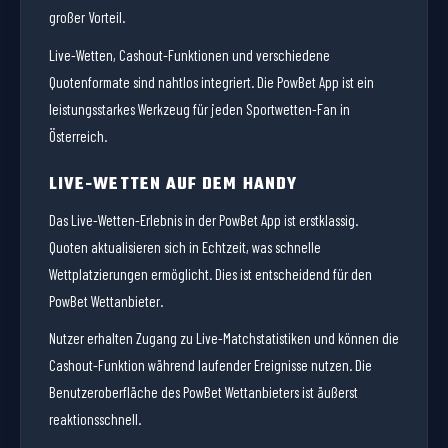
großer Vorteil.
Live-Wetten, Cashout-Funktionen und verschiedene
Quotenformate sind nahtlos integriert. Die PowBet App ist ein
leistungsstarkes Werkzeug für jeden Sportwetten-Fan in
Österreich.
LIVE-WETTEN AUF DEM HANDY
Das Live-Wetten-Erlebnis in der PowBet App ist erstklassig.
Quoten aktualisieren sich in Echtzeit, was schnelle
Wettplatzierungen ermöglicht. Dies ist entscheidend für den
PowBet Wettanbieter.
Nutzer erhalten Zugang zu Live-Matchstatistiken und können die
Cashout-Funktion während laufender Ereignisse nutzen. Die
Benutzeroberfläche des PowBet Wettanbieters ist äußerst
reaktionsschnell.