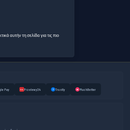
ικά αυτήν τη σελίδα για τις πιο
le Pay
Przelewy24
Trustly
MuchBetter
T
MB
P24