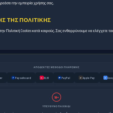
ρεάσει την εμπειρία χρήσης σας.
Σ ΤΗΣ ΠΟΛΙΤΙΚΉΣ
ν Πολιτική Cookies κατά καιρούς. Σας ενθαρρύνουμε να ελέγχετε τακτ
ΑΠΟΔΕΚΤΈΣ ΜΈΘΟΔΟΙ ΠΛΗΡΩΜΉΣ
er
Paysafecard
BLIK
PayPal
Apple Pay
Goog
P
PP
BL
AP
GP
18+
ΥΠΕΎΘΥΝΟ ΠΑΙΧΝΊΔΙ