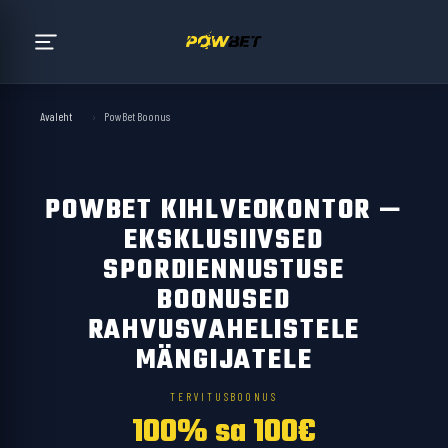
Avaleht
›
PowBet Boonus
POWBET KIHLVEOKONTOR —
EKSKLUSIIVSED
SPORDIENNUSTUSE
BOONUSED
RAHVUSVAHELISTELE
MÄNGIJATELE
TERVITUSBOONUS
100% sa 100€