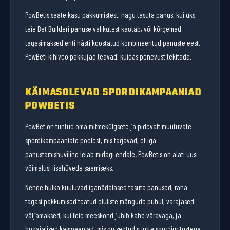
PowBetis saate kasu pakkumistest, nagu tasuta panus, kui üks
teie Bet Builderi panuse valikutest kaotab, või kõrgemad
tagasimaksed eriti hästi koostatud kombineeritud panuste eest.
PowBeti kihlveo pakkujad teavad, kuidas põnevust tekitada.
KÄIMASOLEVAD SPORDIKAMPAANIAD
POWBETIS
PowBet on tuntud oma mitmekülgsete ja pidevalt muutuvate
spordikampaaniate poolest, mis tagavad, et iga
panustamishuviline leiab midagi endale. PowBetis on alati uusi
võimalusi lisahüvede saamiseks.
Nende hulka kuuluvad iganädalased tasuta panused, raha
tagasi pakkumised teatud oluliste mängude puhul, varajased
väljamaksed, kui teie meeskond juhib kahe väravaga, ja
hooajalised kampaaniad, mis on seotud suurte spordiüritustega.