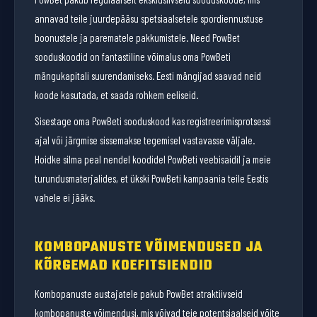
annavad teile juurdepääsu spetsiaalsetele spordiennustuse
boonustele ja parematele pakkumistele. Need PowBet
sooduskoodid on fantastiline võimalus oma PowBeti
mängukapitali suurendamiseks. Eesti mängijad saavad neid
koode kasutada, et saada rohkem eeliseid.
Sisestage oma PowBeti sooduskood kas registreerimisprotsessi
ajal või järgmise sissemakse tegemisel vastavasse väljale.
Hoidke silma peal nendel koodidel PowBeti veebisaidil ja meie
turundusmaterjalides, et ükski PowBeti kampaania teile Eestis
vahele ei jääks.
KOMBOPANUSTE VÕIMENDUSED JA
KÕRGEMAD KOEFITSIENDID
Kombopanuste austajatele pakub PowBet atraktiivseid
kombopanuste võimendusi, mis võivad teie potentsiaalseid võite