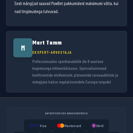
Eesti mängijad saavad PowBet pakkumistest maksimumi võtta, kui
nad tingimustega tutvuvad.
Mart Tamm
M
EKSPERT-ARVUSTAJA
Professionaalne spordianalüütik üle 8-aastase
kogemusega kihlveotööstuses. Spetsialiseerunud
koefitsientide võrdlemisele, platvormide turvaaudititele ja
mängijate kaitse regulatsioonidele Euroopa turgudel.
AKTSEPTEERITUD MAKSEMEETODID
Visa
Mastercard
Skrill
S