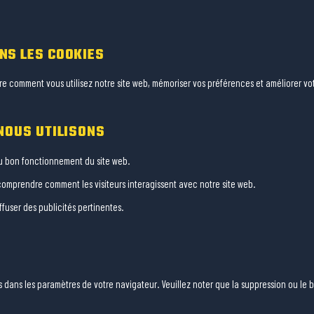
NS LES COOKIES
e comment vous utilisez notre site web, mémoriser vos préférences et améliorer vo
NOUS UTILISONS
u bon fonctionnement du site web.
omprendre comment les visiteurs interagissent avec notre site web.
iffuser des publicités pertinentes.
s dans les paramètres de votre navigateur. Veuillez noter que la suppression ou le 