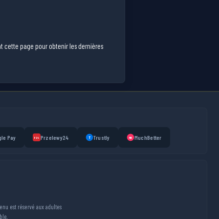
 cette page pour obtenir les dernières
le Pay
Przelewy24
Trustly
MuchBetter
T
MB
P24
tenu est réservé aux adultes
le.