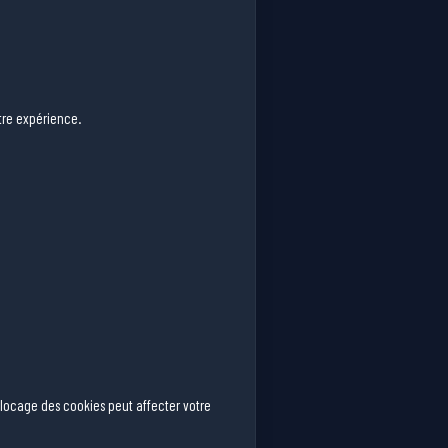
tre expérience.
blocage des cookies peut affecter votre