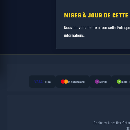
MISES À JOUR DE CETTE
Nous pouvons mettre à jour cette Politiq
informations.
Visa
Mastercard
Skrill
Netell
S
N
Ce site est à des fins d'in
(1