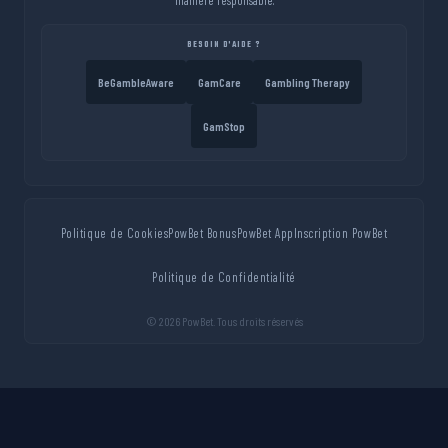
BESOIN D'AIDE ?
BeGambleAware
GamCare
Gambling Therapy
GamStop
Politique de Cookies
PowBet Bonus
PowBet App
Inscription PowBet
Politique de Confidentialité
© 2026 PowBet. Tous droits réservés