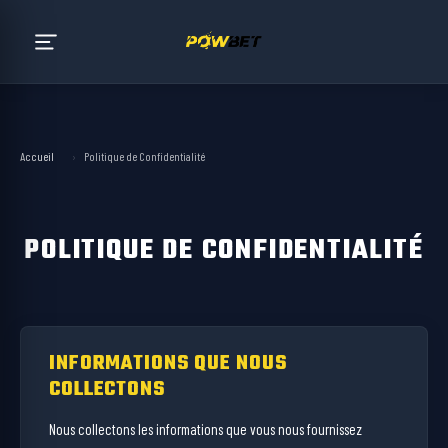
Accueil
›
Politique de Confidentialité
POLITIQUE DE CONFIDENTIALITÉ
INFORMATIONS QUE NOUS
COLLECTONS
Nous collectons les informations que vous nous fournissez