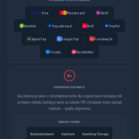
PRIHVAĆENE METODE PLAĆANJA
Visa
Mastercard
Skrill
S
Neteller
Paysafecard
BLIK
PayPal
N
P
PP
BL
Apple Pay
Google Pay
Przelewy24
AP
GP
P24
Trustly
MuchBetter
T
MB
18+
ODGOVORNO KOCKANJE
Ova stranica je samo u informativne svrhe. Ne organiziramo kockanje niti
primamo oklade. Sadržaj je samo za odrasle (18+). Kockanje može izazvati
ovisnost — igrajte odgovorno.
TREBATE POMOĆ?
BeGambleAware
GamCare
Gambling Therapy