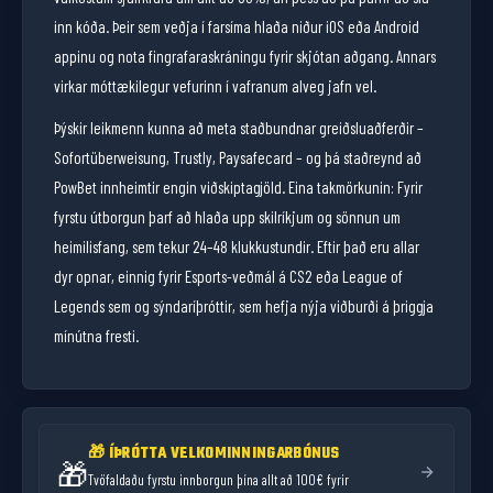
inn kóða. Þeir sem veðja í farsíma hlaða niður iOS eða Android
France
2.75
appinu og nota fingrafaraskráningu fyrir skjótan aðgang. Annars
virkar móttækilegur vefurinn í vafranum alveg jafn vel.
England
3.00
Þýskir leikmenn kunna að meta staðbundnar greiðsluaðferðir –
Sofortüberweisung, Trustly, Paysafecard – og þá staðreynd að
Brazil
3.25
PowBet innheimtir engin viðskiptagjöld. Eina takmörkunin: Fyrir
fyrstu útborgun þarf að hlaða upp skilríkjum og sönnun um
heimilisfang, sem tekur 24–48 klukkustundir. Eftir það eru allar
dyr opnar, einnig fyrir Esports-veðmál á CS2 eða League of
Legends sem og sýndaríþróttir, sem hefja nýja viðburði á þriggja
mínútna fresti.
🎁 ÍÞRÓTTA VELKOMINNINGARBÓNUS
🎁
Tvöfaldaðu fyrstu innborgun þína allt að 100€ fyrir