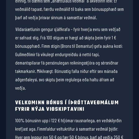
einnig, til dæmis sem „áhættulaus veðmál" á ákveðinn leik: Ef
veðmálið tapast, færðu veðmálið til baka sem bónusupphæð sem
þarf að veðja þrisvar sinnum á samsettar veðmál.
Vildaráætlunin gengur sjálfkrafa – fyrir hverja evru sem veðjað
er safnast stig. Frá 100 stigum er hægt að skipta þeim fyrir 1 €
bónusupphæð. Fimm stigin (Brons til Demantur) gefa aukna kosti:
Gullmeðlimir fá vikulegt endurgreiðslu á nettó tapi,
demantspilarar fá persónulegan reikningsstjóra og sérsniðnar
takmarkanir. Mikilvægt: Bónusstig falla niður eftir sex mánaða
aðgerðaleysi, svo skiptu þeim reglulega eða haltu áfram að
veðja.
VELKOMINN BÓNUS Í ÍÞRÓTTAVEÐMÁLUM
FYRIR NÝJA VIÐSKIPTAVINI
100% bónusinn upp í 122 € hljómar rausnarlega, en veðskilyrðin
krefjast aga. Fimmfaldur veltukröfur á samsettar veðmál þýðir:
Hver sem leggur inn 50 € og fær 50 € bónus, þarf að veðja 250 €