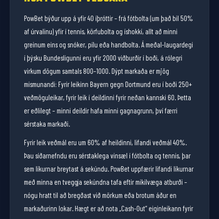
Hröð útborgun og ýmsar greiðslumáta
PowBet býður upp á yfir 40 íþróttir – frá fótbolta (um það bil 50%
Benutzerfreundliche Oberfläche und mobile Kompatibilität
af úrvalinu) yfir í tennis, körfubolta og íshokkí, allt að minni
greinum eins og snóker, pílu eða handbolta. Á meðal-laugardegi
GALLAR
í þýsku Bundesligunni eru yfir 2000 viðburðir í boði, á rólegri
virkum dögum samtals 800–1000. Dýpt markaða er mjög
Engin innfædd farsímaforrit til niðurhals tiltæk
mismunandi: Fyrir leikinn Bayern gegn Dortmund eru í boði 250+
Stundum hærri veðkröfur fyrir bónusa
veðmöguleikar, fyrir leik í deildinni fyrir neðan kannski 60. Þetta
Sumar íþróttir gætu boðið upp á ítarlegri veðmöguleika
er eðlilegt – minni deildir hafa minni gagnagrunn, því færri
sérstaka markaði.
Fyrir leik veðmál eru um 60% af heildinni, lifandi veðmál 40%.
Þau síðarnefndu eru sérstaklega vinsæl í fótbolta og tennis, þar
sem líkurnar breytast á sekúndu. PowBet uppfærir lifandi líkurnar
með minna en tveggja sekúndna tafa eftir mikilvæga atburði –
nógu hratt til að bregðast við mörkum eða brotum áður en
markaðurinn lokar. Hægt er að nota „Cash-Out“ eiginleikann fyrir