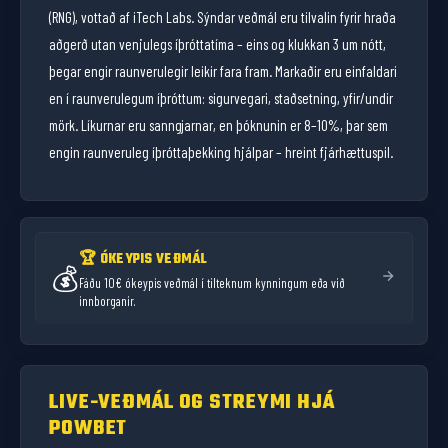
(RNG), vottað af iTech Labs. Sýndar veðmál eru tilvalin fyrir hraða
aðgerð utan venjulegs íþróttatíma – eins og klukkan 3 um nótt,
þegar engir raunverulegir leikir fara fram. Markaðir eru einfaldari
en í raunverulegum íþróttum: sigurvegari, staðsetning, yfir/undir
mörk. Líkurnar eru sanngjarnar, en þóknunin er 8–10%, þar sem
engin raunveruleg íþróttaþekking hjálpar – hreint fjárhættuspil.
🏆 ÓKEYPIS VEÐMÁL
💰
Fáðu 10€ ókeypis veðmál í tilteknum kynningum eða við
innborganir.
LIVE-VEÐMÁL OG STREYMI HJÁ
POWBET