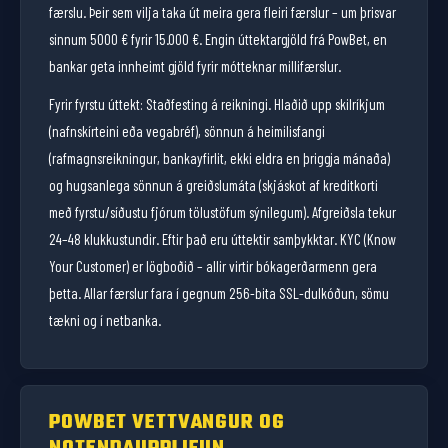
færslu. Þeir sem vilja taka út meira gera fleiri færslur – um þrisvar
sinnum 5000 € fyrir 15.000 €. Engin úttektargjöld frá PowBet, en
bankar geta innheimt gjöld fyrir mótteknar millifærslur.
Fyrir fyrstu úttekt: Staðfesting á reikningi. Hlaðið upp skilríkjum
(nafnskírteini eða vegabréf), sönnun á heimilisfangi
(rafmagnsreikningur, bankayfirlit, ekki eldra en þriggja mánaða)
og hugsanlega sönnun á greiðslumáta (skjáskot af kreditkorti
með fyrstu/síðustu fjórum tölustöfum sýnilegum). Afgreiðsla tekur
24–48 klukkustundir. Eftir það eru úttektir samþykktar. KYC (Know
Your Customer) er lögboðið – allir virtir bókagerðarmenn gera
þetta. Allar færslur fara í gegnum 256-bita SSL-dulkóðun, sömu
tækni og í netbanka.
POWBET VETTVANGUR OG