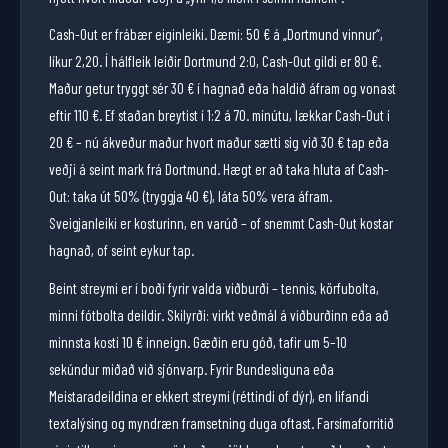
Cash-Out er frábær eiginleiki. Dæmi: 50 € á „Dortmund vinnur“,
líkur 2,20. Í hálfleik leiðir Dortmund 2:0, Cash-Out gildi er 80 €.
Maður getur tryggt sér 30 € í hagnað eða haldið áfram og vonast
eftir 110 €. Ef staðan breytist í 1:2 á 70. mínútu, lækkar Cash-Out í
20 € – nú ákveður maður hvort maður sætti sig við 30 € tap eða
veðji á seint mark frá Dortmund. Hægt er að taka hluta af Cash-
Out: taka út 50% (tryggja 40 €), láta 50% vera áfram.
Sveigjanleiki er kosturinn, en varúð – of snemmt Cash-Out kostar
hagnað, of seint eykur tap.
Beint streymi er í boði fyrir valda viðburði – tennis, körfubolta,
minni fótbolta deildir. Skilyrði: virkt veðmál á viðburðinn eða að
minnsta kosti 10 € inneign. Gæðin eru góð, tafir um 5–10
sekúndur miðað við sjónvarp. Fyrir Bundesliguna eða
Meistaradeildina er ekkert streymi (réttindi of dýr), en lifandi
textalýsing og myndræn framsetning duga oftast. Farsímaforritið