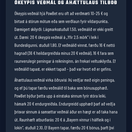
ÓKEYPIS VEÐMÁL OG ÁHÆTTULAUS TILBOÐ
Ókeypis veðmál hjá PowBet eru oft að verðmæti 10–25 € og
birtast á stórum mótum eða sem verðlaun fyrir vildarpunkta.
Dæmigert skilyrði: Lágmarksstuðull 1.50, veðmálið er ekki greitt
út. Dæmi: 20 € ókeypis veðmál á „Yfir 2,5 mörk" í leik í
Bundesligunni, stuðull 1.80. Ef veðmálið vinnst, færðu 16 € nettó
hagnað (36 € heildargreiðsla mínus 20 € veðmál). 16 € fara sem
raunverulegir peningar á reikninginn, án frekari veltuskilyrða. Ef
veðmálið tapast, er ekkert tapað – það var hvort eð er gefins.
Áhættulaus veðmál virka öðruvísi: Þú veðjar með eigin peninga,
og ef þú tapar færðu veðmálið til baka sem bónusupphæð.
PowBet býður þetta upp á einstaka sinnum fyrir stóra leiki,
hámark 20 € endurgreiðsla. Endurgreidd upphæð þarf að veðja
þrisvar sinnum á samsettar veðmál áður en hægt er að taka hana
út. Raunhæft atburðarás: 20 € á „Bayern vinnur í hálfleik og í
lokin", stuðull 2.10. Ef Bayern tapar, færðu 20 € bónus, þarft því