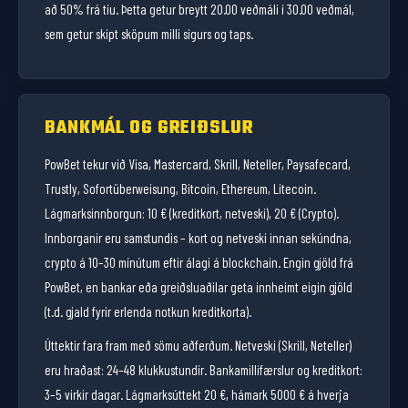
að 50% frá tíu. Þetta getur breytt 20.00 veðmáli í 30.00 veðmál,
sem getur skipt sköpum milli sigurs og taps.
BANKMÁL OG GREIÐSLUR
PowBet tekur við Visa, Mastercard, Skrill, Neteller, Paysafecard,
Trustly, Sofortüberweisung, Bitcoin, Ethereum, Litecoin.
Lágmarksinnborgun: 10 € (kreditkort, netveski), 20 € (Crypto).
Innborganir eru samstundis – kort og netveski innan sekúndna,
crypto á 10–30 mínútum eftir álagi á blockchain. Engin gjöld frá
PowBet, en bankar eða greiðsluaðilar geta innheimt eigin gjöld
(t.d. gjald fyrir erlenda notkun kreditkorta).
Úttektir fara fram með sömu aðferðum. Netveski (Skrill, Neteller)
eru hraðast: 24–48 klukkustundir. Bankamillifærslur og kreditkort:
3–5 virkir dagar. Lágmarksúttekt 20 €, hámark 5000 € á hverja