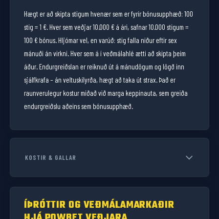
Hægt er að skipta stigum hvenær sem er fyrir bónusupphæð: 100
stig = 1 €. Hver sem veðjar 10.000 € á ári, safnar 10.000 stigum =
100 € bónus. Hljómar vel, en varúð: stig falla niður eftir sex
mánuði án virkni. Hver sem á í veðmálahlé ætti að skipta þeim
áður. Endurgreiðslan er reiknuð út á mánudögum og lögð inn
sjálfkrafa – án veltuskilyrða, hægt að taka út strax. Það er
raunverulegur kostur miðað við marga keppinauta, sem greiða
endurgreiðslu aðeins sem bónusupphæð.
KOSTIR & GALLAR
KOSTIR
Umfangsmikið veðmálaúrval með mörgum íþróttum
ÍÞRÓTTIR OG VEÐMÁLAMARKAÐIR
Aðlaðandi velkominningarbónus fyrir nýja viðskiptavini
HJÁ POWBET VEÐJARA