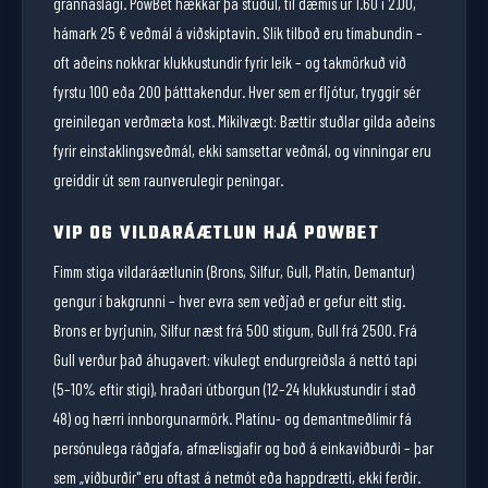
grannaslagi. PowBet hækkar þá stuðul, til dæmis úr 1.60 í 2.00,
hámark 25 € veðmál á viðskiptavin. Slík tilboð eru tímabundin –
oft aðeins nokkrar klukkustundir fyrir leik – og takmörkuð við
fyrstu 100 eða 200 þátttakendur. Hver sem er fljótur, tryggir sér
greinilegan verðmæta kost. Mikilvægt: Bættir stuðlar gilda aðeins
fyrir einstaklingsveðmál, ekki samsettar veðmál, og vinningar eru
greiddir út sem raunverulegir peningar.
VIP OG VILDARÁÆTLUN HJÁ POWBET
Fimm stiga vildaráætlunin (Brons, Silfur, Gull, Platín, Demantur)
gengur í bakgrunni – hver evra sem veðjað er gefur eitt stig.
Brons er byrjunin, Silfur næst frá 500 stigum, Gull frá 2500. Frá
Gull verður það áhugavert: vikulegt endurgreiðsla á nettó tapi
(5–10% eftir stigi), hraðari útborgun (12–24 klukkustundir í stað
48) og hærri innborgunarmörk. Platínu- og demantmeðlimir fá
persónulega ráðgjafa, afmælisgjafir og boð á einkaviðburði – þar
sem „viðburðir" eru oftast á netmót eða happdrætti, ekki ferðir.