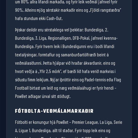
um 80% allra lifandi markaða, og fyrir leik veðmál jafnvel fyrir
90%. Aðeins mjög sérstakir markaðir eins og „Fjöldi rangstæðra“
hafa stundum ekki Cash-Out.
Þýskar deildir eru sérstaklega vel þekktar: Bundesliga, 2.
Bundesliga, 3. Liga, Regionalligen, DFB-Pokal, jafnvel kvenna-
Bundesliga. Fyrir hvern leik í Bundesligunni eru í boði lifandi
textalýsingar, formtaflur og samanburðartölfræði beint á
veðmálasíðunni. Þetta hjálpar við hraðar ákvarðanir, eins og
hvort veðja á „Yfir 2,5 mörk“, ef bæði lið hafa verið markviss í
síðustu fimm leikjum. Nýjar íþróttir eins og Padel-tennis eða Flag
Football birtast um leið og næg veðmálaáhugi er fyrir hendi –
PowBet aðlagar úrval sitt stöðugt.
FÓTBOLTA-VEÐMÁLAMARKAÐIR
Fótbolti er konungur hjá PowBet – Premier League, La Liga, Serie
A, Ligue 1, Bundesliga, allt til staðar. Fyrir topp leik eins og