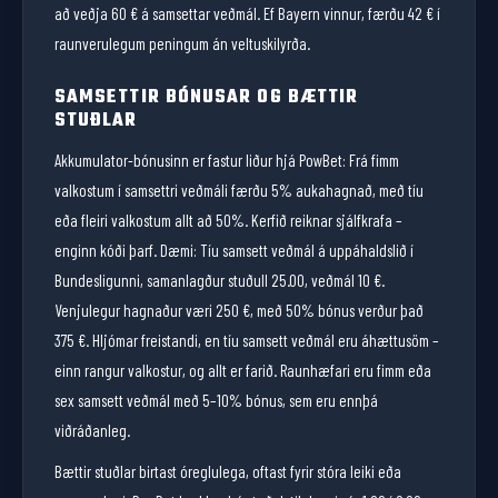
að veðja 60 € á samsettar veðmál. Ef Bayern vinnur, færðu 42 € í
raunverulegum peningum án veltuskilyrða.
SAMSETTIR BÓNUSAR OG BÆTTIR
STUÐLAR
Akkumulator-bónusinn er fastur liður hjá PowBet: Frá fimm
valkostum í samsettri veðmáli færðu 5% aukahagnað, með tíu
eða fleiri valkostum allt að 50%. Kerfið reiknar sjálfkrafa –
enginn kóði þarf. Dæmi: Tíu samsett veðmál á uppáhaldslið í
Bundesligunni, samanlagður stuðull 25.00, veðmál 10 €.
Venjulegur hagnaður væri 250 €, með 50% bónus verður það
375 €. Hljómar freistandi, en tíu samsett veðmál eru áhættusöm –
einn rangur valkostur, og allt er farið. Raunhæfari eru fimm eða
sex samsett veðmál með 5–10% bónus, sem eru ennþá
viðráðanleg.
Bættir stuðlar birtast óreglulega, oftast fyrir stóra leiki eða