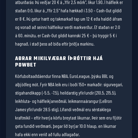
atburðarás: Þú veðjar 20 € á „Yfir 2,5 mörk", líkur 1.90. Í hálfleik er
staðan 0:0, líkur á „Yfir 2,5" hafa hækkað í 3.50 – Cash-Out gildið
er 8 €. Þú getur hætt og takmarkað tap um 12 € eða haldið áfram
og vonað að seinni hálfleikur verði markverður. Ef staðan er 2:0
á 60. mínútu, er Cash-Out gildið kannski 25 € – þú tryggir 5 € í
hagnað, í stað þess að bíða eftir þriðja markinu.
AÐRAR MIKILVÆGAR ÍÞRÓTTIR HJÁ
POWBET
Körfuboltaaðdáendur finna NBA, EuroLeague, þýsku BBL og
alþjóðleg mót. Fyrir NBA leik eru í boði 150+ markaðir: sigurvegari,
stigahandikapp (-5.5, -7.5), heildarstig yfir/undir (210.5, 215.5),
leikhluta- og hálfleikjarveðmál, leikmannaárangur (LeBron
James yfir/undir 28.5 stig). Lifandi veðmál eru sérstaklega
kraftmikil – eftir hverja körfu breytast líkurnar. Þeir sem eru fljótir
geta fundið verðmæti, þegar lið byrjar 10:0 hlaup, en líkurnar
hafa ekki enn verið að fullu aðlagaðar.