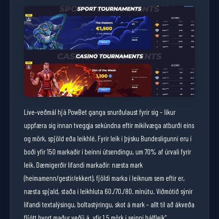
Live-veðmál hjá PowBet ganga snurðulaust fyrir sig – líkur
uppfæra sig innan tveggja sekúndna eftir mikilvæga atburði eins
og mörk, spjöld eða leikhlé. Fyrir leik í þýsku Bundesligunni eru í
boði yfir 150 markaðir í beinni útsendingu, um 70% af úrvali fyrir
leik. Dæmigerðir lifandi markaðir: næsta mark
(heimamenn/gestir/ekkert), fjöldi marka í leiknum sem eftir er,
næsta spjald, staða í leikhluta 60./70./80. mínútu. Viðmótið sýnir
lifandi textalýsingu, boltastýringu, skot á mark – allt til að ákveða
fljótt hvort maður veðji á „yfir 1,5 mörk í seinni hálfleik“.