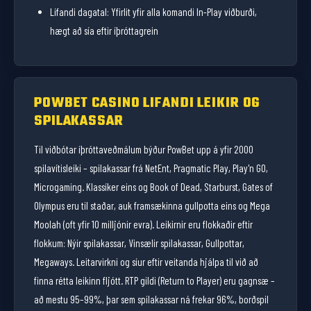
Lifandi dagatal: Yfirlit yfir alla komandi In-Play viðburði,
hægt að sía eftir íþróttagrein
POWBET CASINO LIFANDI LEIKIR OG
SPILAKASSAR
Til viðbótar íþróttaveðmálum býður PowBet upp á yfir 2000
spilavítisleiki – spilakassar frá NetEnt, Pragmatic Play, Play'n GO,
Microgaming. Klassíker eins og Book of Dead, Starburst, Gates of
Olympus eru til staðar, auk framsækinna gullpotta eins og Mega
Moolah (oft yfir 10 milljónir evra). Leikirnir eru flokkaðir eftir
flokkum: Nýir spilakassar, Vinsælir spilakassar, Gullpottar,
Megaways. Leitarvirkni og síur eftir veitanda hjálpa til við að
finna rétta leikinn fljótt. RTP gildi (Return to Player) eru gagnsæ –
að mestu 95–99%, þar sem spilakassar ná frekar 96%, borðspil