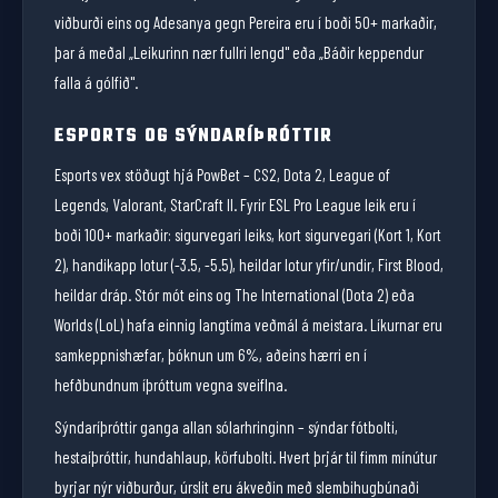
viðburði eins og Adesanya gegn Pereira eru í boði 50+ markaðir,
þar á meðal „Leikurinn nær fullri lengd" eða „Báðir keppendur
falla á gólfið".
ESPORTS OG SÝNDARÍÞRÓTTIR
Esports vex stöðugt hjá PowBet – CS2, Dota 2, League of
Legends, Valorant, StarCraft II. Fyrir ESL Pro League leik eru í
boði 100+ markaðir: sigurvegari leiks, kort sigurvegari (Kort 1, Kort
2), handikapp lotur (-3.5, -5.5), heildar lotur yfir/undir, First Blood,
heildar dráp. Stór mót eins og The International (Dota 2) eða
Worlds (LoL) hafa einnig langtíma veðmál á meistara. Líkurnar eru
samkeppnishæfar, þóknun um 6%, aðeins hærri en í
hefðbundnum íþróttum vegna sveiflna.
Sýndaríþróttir ganga allan sólarhringinn – sýndar fótbolti,
hestaíþróttir, hundahlaup, körfubolti. Hvert þrjár til fimm mínútur
byrjar nýr viðburður, úrslit eru ákveðin með slembihugbúnaði