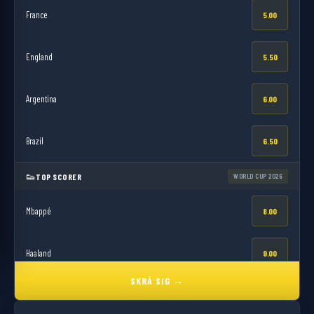
France
5.00
England
5.50
Argentina
6.00
Brazil
6.50
👟
TOP SCORER
WORLD CUP 2026
Mbappé
8.00
Haaland
9.00
SKRÁ SIG →
Kane
10.0