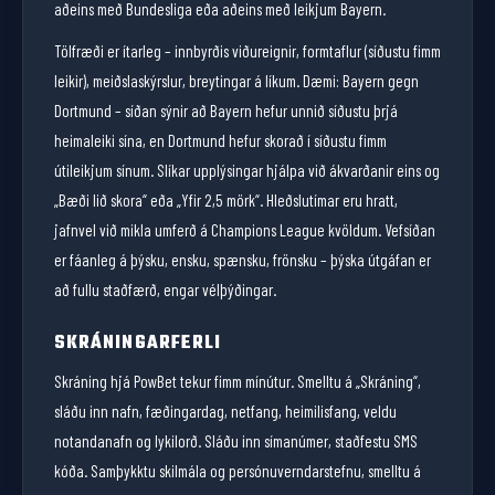
aðeins með Bundesliga eða aðeins með leikjum Bayern.
Tölfræði er ítarleg – innbyrðis viðureignir, formtaflur (síðustu fimm
leikir), meiðslaskýrslur, breytingar á líkum. Dæmi: Bayern gegn
Dortmund – síðan sýnir að Bayern hefur unnið síðustu þrjá
heimaleiki sína, en Dortmund hefur skorað í síðustu fimm
útileikjum sínum. Slíkar upplýsingar hjálpa við ákvarðanir eins og
„Bæði lið skora“ eða „Yfir 2,5 mörk“. Hleðslutímar eru hratt,
jafnvel við mikla umferð á Champions League kvöldum. Vefsíðan
er fáanleg á þýsku, ensku, spænsku, frönsku – þýska útgáfan er
að fullu staðfærð, engar vélþýðingar.
SKRÁNINGARFERLI
Skráning hjá PowBet tekur fimm mínútur. Smelltu á „Skráning“,
sláðu inn nafn, fæðingardag, netfang, heimilisfang, veldu
notandanafn og lykilorð. Sláðu inn símanúmer, staðfestu SMS
kóða. Samþykktu skilmála og persónuverndarstefnu, smelltu á