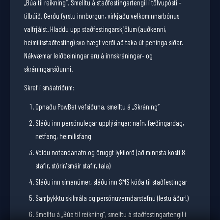
„Búa til reikning“. Smelltu á staðfestingartengil í tölvupósti –
tilbúið. Gerðu fyrstu innborgun, virkjaðu velkominnarbónus
valfrjálst. Hladdu upp staðfestingarskjölum (auðkenni,
heimilisstaðfesting) svo hægt verði að taka út peninga síðar.
Nákvæmar leiðbeiningar eru á innskráningar- og
skráningarsíðunni.
Skref í smáatriðum:
Opnaðu PowBet vefsíðuna, smelltu á „Skráning“
Sláðu inn persónulegar upplýsingar: nafn, fæðingardag,
netfang, heimilisfang
Veldu notandanafn og öruggt lykilorð (að minnsta kosti 8
stafir, stórir/smáir stafir, tala)
Sláðu inn símanúmer, sláðu inn SMS kóða til staðfestingar
Samþykktu skilmála og persónuverndarstefnu (lestu áður!)
Smelltu á „Búa til reikning“, smelltu á staðfestingartengil í