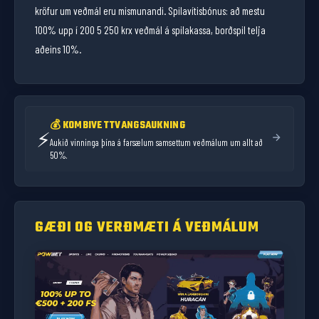
kröfur um veðmál eru mismunandi. Spilavítisbónus: að mestu
100% upp í 200 5 250 krx veðmál á spilakassa, borðspil telja
aðeins 10%.
💰 KOMBIVETTVANGSAUKNING
⚡
Aukið vinninga þína á farsælum samsettum veðmálum um allt að
50%.
GÆÐI OG VERÐMÆTI Á VEÐMÁLUM