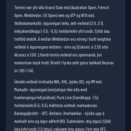
Tennis nær yfir alla Grand Slam mót (Australian Open, French
Open, Wimbledon, US Open) sem og ATP og WTA mót.
Veðmálamarkaðir: sigurvegari leiks, sett-veðmál (2:0, 2:1),
leikjahandikapp (-3.5, -5.5), heildarleikir yfir/undir, fjöldi ása,
tvöföld mistök. Á meðan Wimbledon eru einnig í boði langtíma
veðmál á sigurvegara mótsins – eins og Djokovic á 2.50 eða
Alcaraz á 3.00. Lifandi tennis veðmál eru spennandi, því
mómentum snýst hratt: Brotið í fyrsta setti getur lækkað líkurnar
úr 1.80 í 1.40.
Íshokkí veðmál innihalda NHL, KHL, þýsku DEL og HM mót.
Markaðir: sigurvegari (venjulegur tími eða með
framlengingu/refjarúllum), Puck Line (handikapp -1.5),
heildarmörk (5.5, 6.5), leikhluta veðmál, markaskorari.
Bardagaíþróttir – UFC, Bellator, Hnefaleikar – bjóða upp á
markaði eins og sigur aðferð (KO, Submission, stig sigur), fjöldi
lota (yfir/undir 2.5 lotur), nákvæm lota sigurs. Fyrir stór UFC