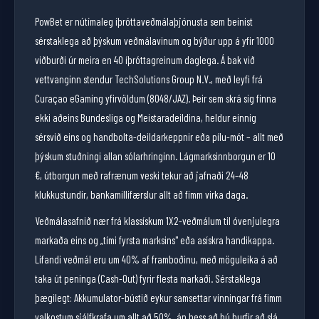
PowBet er nútímaleg íþróttaveðmálaþjónusta sem beinist
Vinícius
12.0
sérstaklega að þýskum veðmálavinum og býður upp á yfir 1000
viðburði úr meira en 40 íþróttagreinum daglega. Á bak við
⭐
BEST PLAYER
WORLD CUP 2026
vettvanginn stendur TechSolutions Group N.V., með leyfi frá
Bellingham
7.00
Curaçao eGaming yfirvöldum (8048/JAZ). Þeir sem skrá sig finna
ekki aðeins Bundesliga og Meistaradeildina, heldur einnig
sérsvið eins og handbolta-deildarkeppnir eða pílu-mót – allt með
Mbappé
7.50
þýskum stuðningi allan sólarhringinn. Lágmarksinnborgun er 10
€, útborgun með rafrænum veski tekur að jafnaði 24–48
Yamal
8.00
klukkustundir, bankamillifærslur allt að fimm virka daga.
Veðmálasafnið nær frá klassískum 1X2-veðmálum til óvenjulegra
Vinícius
10.0
markaða eins og „tími fyrsta marksins" eða asískra handikappa.
🥅
Lifandi veðmál eru um 40% af framboðinu, með möguleika á að
TO REACH FINAL
WORLD CUP 2026
taka út peninga (Cash-Out) fyrir flesta markaði. Sérstaklega
Spain
2.50
þægilegt: Akkumulator-bústið eykur samsettar vinningar frá fimm
valkostum sjálfkrafa um allt að 50%, án þess að þú þurfir að slá