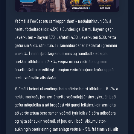
Veðmál á PowBet eru samkeppnishæf – meðalúthlutun 5% á
helstu fótboltadeildir, 4,5% á Bundesliga. Dæmi: Bayern gegn
Leverkusen – Bayern 1.70, Jafntefli 4.00, Leverkusen 5.00. Þetta
gefur um 4,8% úthlutun. Til samanburðar er meðaltal í greininni
5,5–6%. Í minni íþróttagreinum eins og handbolta eða pílu
hækkar úthlutunin í 7–8%, vegna minna veðmála og meiri
áhættu. Þetta er eðlilegt – enginn veðmálaþjónn býður upp á
bestu veðmálin alls staðar.
Veðmál í beinni útsendingu hafa aðeins hærri úthlutun – 6–7% á
helstu markaði, þar sem áhætta veðmálaþjónsins eykst. En það
gefur möguleika á að bregðast við gangi leiksins. Þeir sem leita
að verðmætum bera saman veðmál fyrir leik við aðra udboðara
og nýta sér aukin veðmál, ef þau eru í boði. Akkumulator-
aukningin bætir einnig samanlagt veðmál – 5% frá fimm vali, allt