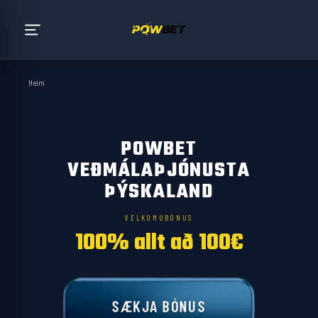
Heim
POWBET
VEÐMÁLAÞJÓNUSTA
ÞÝSKALAND
VELKOMUBÓNUS
100% allt að 100€
SÆKJA BÓNUS