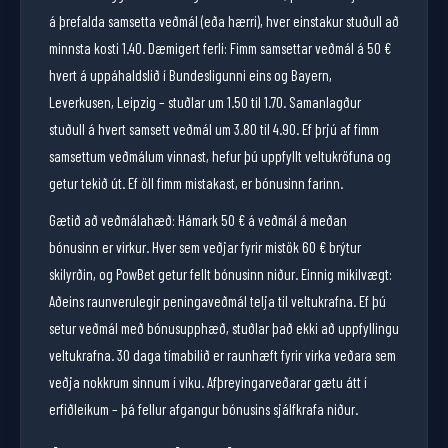
á þrefalda samsetta veðmál (eða hærri), hver einstakur stuðull að
minnsta kosti 1.40. Dæmigert ferli: Fimm samsettar veðmál á 50 €
hvert á uppáhaldslið í Bundesligunni eins og Bayern,
Leverkusen, Leipzig – stuðlar um 1.50 til 1.70. Samanlagður
stuðull á hvert samsett veðmál um 3.80 til 4.90. Ef þrjú af fimm
samsettum veðmálum vinnast, hefur þú uppfyllt veltukröfuna og
getur tekið út. Ef öll fimm mistakast, er bónusinn farinn.
Gætið að veðmálahæð: Hámark 50 € á veðmál á meðan
bónusinn er virkur. Hver sem veðjar fyrir mistök 60 € brýtur
skilyrðin, og PowBet getur fellt bónusinn niður. Einnig mikilvægt:
Aðeins raunverulegir peningaveðmál telja til veltukrafna. Ef þú
setur veðmál með bónusupphæð, stuðlar það ekki að uppfyllingu
veltukrafna. 30 daga tímabilið er raunhæft fyrir virka veðara sem
veðja nokkrum sinnum í viku. Afþreyingarveðarar gætu átt í
erfiðleikum – þá fellur afgangur bónusins sjálfkrafa niður.