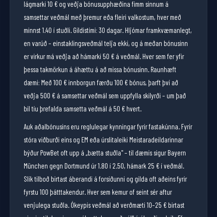
lágmarki 10 € og veðja bónusupphæðina fimm sinnum á
samsettar veðmál með þremur eða fleiri valkostum, hver með
minnst 1.40 í stuðli. Gildistími: 30 dagar. Hljómar framkvæmanlegt,
en varúð – einstaklingsveðmál telja ekki, og á meðan bónusinn
er virkur má veðja að hámarki 50 € á veðmál. Hver sem fer yfir
þessa takmörkun á áhættu á að missa bónusinn. Raunhæft
dæmi: Með 100 € innborgun færðu 100 € bónus, þarft því að
veðja 500 € á samsettar veðmál sem uppfylla skilyrði – um það
bil tíu þrefalda samsetta veðmál á 50 € hvert.
Auk aðalbónusins eru reglulegar kynningar fyrir fastakúnna. Fyrir
stóra viðburði eins og EM eða úrslitaleiki Meistaradeildarinnar
býður PowBet oft upp á „bætta stuðla" – til dæmis sigur Bayern
München gegn Dortmund úr 1.80 í 2.50, hámark 25 € í veðmál.
Slík tilboð birtast áberandi á forsíðunni og gilda oft aðeins fyrir
fyrstu 100 þátttakendur. Hver sem kemur of seint sér aftur
venjulega stuðla. Ókeypis veðmál að verðmæti 10–25 € birtast