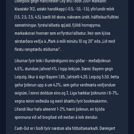
Liverpool gegn Manchester City eru í boði 200+ markaðir:
klassískir 1X2, asískir handikapp (-0.5, -1.0, -1.5), yfir/undir mörk
(1.5, 2.5, 3.5, 4.5), bæði lið skora, nákvæm úrslit, hálfleikur/fulltími
samsetningar, fyrsta/síðasta spjald, fjöldi hornspyrna,
markaskorari hvenær sem er/fyrstur/síðastur. Þeir sem kjósa
sérstæðara veðja á „Mark á milli mínútu 10 og 20" eða „Lið með
flestu rangstæðu stöðurnar".
Líkurnar fyrir leiki í Bundesligunni eru góðar – meðalþóknun
4,5%, stundum jafnvel 4% í topp leikjum. Dæmi: Bayern gegn
Leipzig, líkur á sigri Bayern 1.65, jafntefli 4.20, Leipzig 5.50. Þetta
gefur þóknun upp á um 4,3%, sem gefur verðmæta veðjendum
svigrúm. Í minni deildum eins og 3. Liga hækkar þóknunin í 6–7%,
vegna minni veðmála og meiri áhættu fyrir bookmakerinn.
Lifandi líkur hafa almennt 1–2% hærri þóknun, en bjóða
spennuna við að bregðast við meðan á leik stendur.
Cash-Out er í boði fyrir næstum alla fótboltamarkaði. Dæmigert