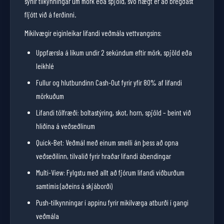
sýnir tilkynningar um mörk eða spjöld, svo hægt er að bregðast
fljótt við á ferðinni.
Mikilvægir eiginleikar lifandi veðmála vettvangsins:
Uppfærsla á líkum undir 2 sekúndum eftir mörk, spjöld eða
leikhlé
Fullur og hlutbundinn Cash-Out fyrir yfir 80% af lifandi
mörkuðum
Lifandi tölfræði: boltastýring, skot, horn, spjöld – beint við
hliðina á veðseðlinum
Quick-Bet: Veðmál með einum smelli án þess að opna
veðseðilinn, tilvalið fyrir hraðar lifandi ábendingar
Multi-View: Fylgstu með allt að fjórum lifandi viðburðum
samtímis (aðeins á skjáborði)
Push-tilkynningar í appinu fyrir mikilvæga atburði í gangi
veðmála