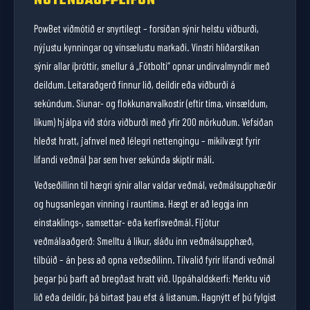
NOTENDAUPPLIFUN
PowBet viðmótið er snyrtilegt – forsíðan sýnir helstu viðburði,
nýjustu kynningar og vinsælustu markaði. Vinstri hliðarstikan
sýnir allar íþróttir, smellur á „Fótbolti“ opnar undirvalmyndir með
deildum. Leitaraðgerð finnur lið, deildir eða viðburði á
sekúndum. Síunar- og flokkunarvalkostir (eftir tíma, vinsældum,
líkum) hjálpa við stóra viðburði með yfir 200 mörkuðum. Vefsíðan
hleðst hratt, jafnvel með lélegri nettengingu – mikilvægt fyrir
lifandi veðmál þar sem hver sekúnda skiptir máli.
Veðseðillinn til hægri sýnir allar valdar veðmál, veðmálsupphæðir
og hugsanlegan vinning í rauntíma. Hægt er að leggja inn
einstaklings-, samsettar- eða kerfisveðmál. Fljótur
veðmálaaðgerð: Smelltu á líkur, sláðu inn veðmálsupphæð,
tilbúið – án þess að opna veðseðilinn. Tilvalið fyrir lifandi veðmál
þegar þú þarft að bregðast hratt við. Uppáhaldskerfi: Merktu við
lið eða deildir, þá birtast þau efst á listanum. Hagnýtt ef þú fylgist