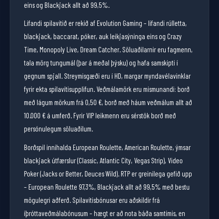
eins og Blackjack allt að 99,5%.
Lifandi spilavítið er rekið af Evolution Gaming – lifandi rúlletta,
blackjack, baccarat, póker, auk leikjasýninga eins og Crazy
Time, Monopoly Live, Dream Catcher. Söluaðilarnir eru fagmenn,
tala mörg tungumál (þar á meðal þýsku) og hafa samskipti í
gegnum spjall. Streymisgæði eru í HD, margar myndavélavinklar
fyrir ekta spilavítisupplifun. Veðmálamörk eru mismunandi: borð
með lágum mörkum frá 0,50 €, borð með háum veðmálum allt að
10.000 € á umferð. Fyrir VIP leikmenn eru sérstök borð með
persónulegum söluaðilum.
Borðspil innihalda European Roulette, American Roulette, ýmsar
blackjack útfærslur (Classic, Atlantic City, Vegas Strip), Video
Poker (Jacks or Better, Deuces Wild). RTP er greinilega gefið upp
– European Roulette 97,3%, Blackjack allt að 99,5% með bestu
mögulegri aðferð. Spilavítisbónusar eru aðskildir frá
íþróttaveðmálabónusum – hægt er að nota báða samtímis, en