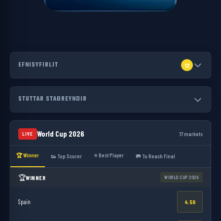
EFNISYFIRLIT
12
STUTTAR STAÐREYNDIR
World Cup 2026
17 markets
LIVE
🏆 Winner
⭐ Best Player
👟 Top Scorer
🥅 To Reach Final
🏆
WINNER
WORLD CUP 2026
Spain
4.50