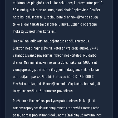
elektroninės piniginės per kelias sekundes, kriptovaliutos per 10–
30 minučių, priklausomai nuo „blockchain“ apkrovimo. PowBet
netaiko jokių mokesčių, tačiau bankai ar mokėjimo paslaugų
teikėjai gali taikyti savo mokesčius (pvz., užsienio operacijų
mokestį už kreditines korteles).
Išmokėjimai atliekami naudojant tuos pačius metodus.
Elektroninės piniginės (Skrill, Neteller) yra greičiausios: 24–48
valandos. Banko pavedimai ir kreditinės kortelės: 3–5 darbo
dienos. Minimali išmokėjimo suma 20 €, maksimali 5000 € už
vieną operaciją. Jei norite išsigryninti daugiau, atlikite kelias
operacijas – pavyzdžiui, tris kartus po 5000 € už 15 000 €.
PowBet netaiko jokių išmokėjimo mokesčių, tačiau bankai gali
taikyti mokesčius už gaunamus pavedimus.
Prieš pirmą išmokėjimą: paskyros patvirtinimas. Reikia įkelti
asmens tapatybės dokumentą (asmens tapatybės kortelę arba
pasą), adresą patvirtinantį dokumentą (sąskaitą už komunalines