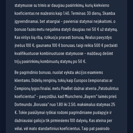
statymuose su trimis ar daugiau pasirinkimų, kurių kiekvieno
koeficientas ne mažesnis kaip 1.40. Terminas: 30 dienų. Skamba
įgyvendinamai, bet atsargiai – pavieniai statymai neįskaitomi, o
bonuso fazės metu negalima statyti daugiau nei 50 € už statymą.
Kas viršys šią ribą, rizikuoja prarasti bonusą. Realus pavyzdys:
įnešus 100 €, gaunama 100 € bonusas, taigi reikia 500 € peržaisti
kvalifikuotuose kombinuotuose statymuose – maždaug dešimt
trijų pasirinkimų kombinuotų statymų po 50 €.
Be pagrindinio bonuso, nuolat vyksta akcijos esamiems
klientams. Didelių renginių, tokių kaip Europos čempionatas ar
Čempionų lygos finalai, metu PowBet dažnai atveria „Patobulintus
koeficientus" – pavyzdžiui, kad Miuncheno „Bayern" laimės prieš
Dortmundo „Borussia" nuo 1.80 iki 2.50, maksimalus statymas 25
€. Tokie pasiūlymai ryškiai rodomi pagrindiniame puslapyje ir
dažniausiai galioja tik pirmiesiems 100 dalyvių. Kas ateina per
vėlai, vėl mato standartinius koeficientus. Taip pat pasirodo