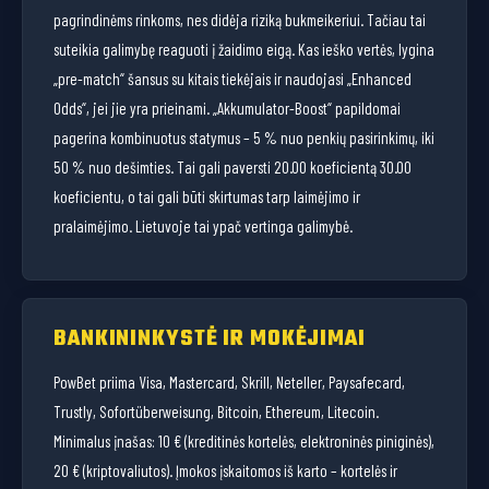
pagrindinėms rinkoms, nes didėja riziką bukmeikeriui. Tačiau tai
suteikia galimybę reaguoti į žaidimo eigą. Kas ieško vertės, lygina
„pre-match“ šansus su kitais tiekėjais ir naudojasi „Enhanced
Odds“, jei jie yra prieinami. „Akkumulator-Boost“ papildomai
pagerina kombinuotus statymus – 5 % nuo penkių pasirinkimų, iki
50 % nuo dešimties. Tai gali paversti 20.00 koeficientą 30.00
koeficientu, o tai gali būti skirtumas tarp laimėjimo ir
pralaimėjimo. Lietuvoje tai ypač vertinga galimybė.
BANKININKYSTĖ IR MOKĖJIMAI
PowBet priima Visa, Mastercard, Skrill, Neteller, Paysafecard,
Trustly, Sofortüberweisung, Bitcoin, Ethereum, Litecoin.
Minimalus įnašas: 10 € (kreditinės kortelės, elektroninės piniginės),
20 € (kriptovaliutos). Įmokos įskaitomos iš karto – kortelės ir