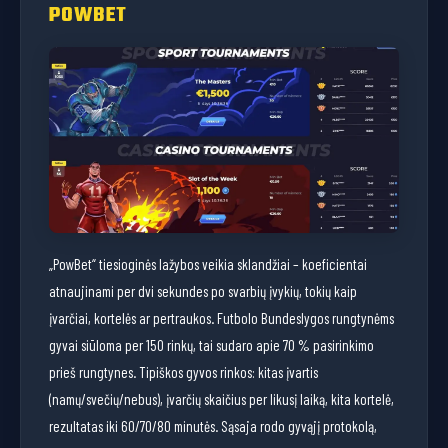
POWBET
„PowBet“ tiesioginės lažybos veikia sklandžiai – koeficientai
atnaujinami per dvi sekundes po svarbių įvykių, tokių kaip
įvarčiai, kortelės ar pertraukos. Futbolo Bundeslygos rungtynėms
gyvai siūloma per 150 rinkų, tai sudaro apie 70 % pasirinkimo
prieš rungtynes. Tipiškos gyvos rinkos: kitas įvartis
(namų/svečių/nebus), įvarčių skaičius per likusį laiką, kita kortelė,
rezultatas iki 60/70/80 minutės. Sąsaja rodo gyvąjį protokolą,