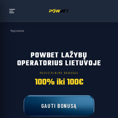
Pagrindinis
POWBET LAŽYBŲ
OPERATORIUS LIETUVOJE
PASVEIKINIMO BONUSAS
100% iki 100€
GAUTI BONUSĄ