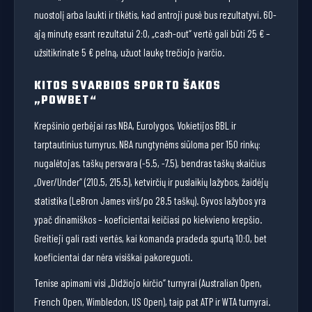
nuostolį arba laukti ir tikėtis, kad antroji pusė bus rezultatyvi. 60-
ąją minutę esant rezultatui 2:0, „cash-out“ vertė gali būti 25 € –
užsitikrinate 5 € pelną, užuot laukę trečiojo įvarčio.
KITOS SVARBIOS SPORTO ŠAKOS
„POWBET“
Krepšinio gerbėjai ras NBA, Eurolygos, Vokietijos BBL ir
tarptautinius turnyrus. NBA rungtynėms siūloma per 150 rinkų:
nugalėtojas, taškų persvara (-5.5, -7.5), bendras taškų skaičius
„Over/Under“ (210.5, 215.5), ketvirčių ir puslaikių lažybos, žaidėjų
statistika (LeBron James virš/po 28.5 taškų). Gyvos lažybos yra
ypač dinamiškos – koeficientai keičiasi po kiekvieno krepšio.
Greitieji gali rasti vertės, kai komanda pradeda spurtą 10:0, bet
koeficientai dar nėra visiškai pakoreguoti.
Tenise apimami visi „Didžiojo kirčio“ turnyrai (Australian Open,
French Open, Wimbledon, US Open), taip pat ATP ir WTA turnyrai.