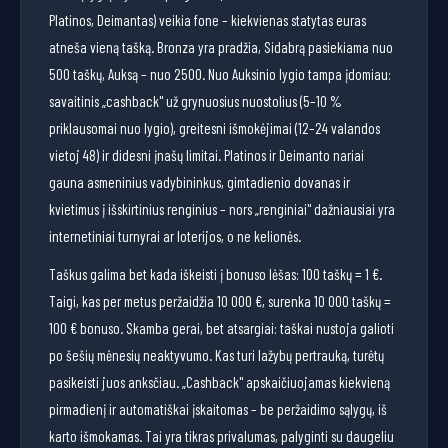
Platinos, Deimantas) veikia fone – kiekvienas statytas euras
atneša vieną tašką. Bronza yra pradžia, Sidabrą pasiekiama nuo
500 taškų, Auksą – nuo 2500. Nuo Auksinio lygio tampa įdomiau:
savaitinis „cashback" už grynuosius nuostolius (5–10 %
priklausomai nuo lygio), greitesni išmokėjimai (12–24 valandos
vietoj 48) ir didesni įnašų limitai. Platinos ir Deimanto nariai
gauna asmeninius vadybininkus, gimtadienio dovanas ir
kvietimus į išskirtinius renginius – nors „renginiai" dažniausiai yra
internetiniai turnyrai ar loterijos, o ne kelionės.
Taškus galima bet kada iškeisti į bonuso lėšas: 100 taškų = 1 €.
Taigi, kas per metus peržaidžia 10 000 €, surenka 10 000 taškų =
100 € bonuso. Skamba gerai, bet atsargiai: taškai nustoja galioti
po šešių mėnesių neaktyvumo. Kas turi lažybų pertrauką, turėtų
pasikeisti juos anksčiau. „Cashback" apskaičiuojamas kiekvieną
pirmadienį ir automatiškai įskaitomas – be peržaidimo sąlygų, iš
karto išmokamas. Tai yra tikras privalumas, palyginti su daugeliu