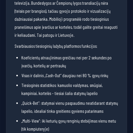
televizija. Bundeslygos ar Čempionų lygos transliacijų nėra
(teisės per brangios), tačiau gyvojo protokolo ir vizualizacijų
dažniausiai pakanka. Mobilioji programėlė rodo tiesioginius
pranešimus apie įvarčius ar korteles, todėl galite greitai reaguoti
ir keliaudami. Tai patogu ir Lietuvoje.
Svarbiausios tiesioginių lažybų platformos funkcijos:
Koeficientų atnaujinimas greičiau nei per 2 sekundes po
įvarčių, kortelių ar pertraukų
Visas ir dalinis „Cash-Out“ daugiau nei 80 % gyvų rinkų
Tiesioginės statistikos: kamuolio valdymas, smūgiai,
kampiniai, kortelės – tiesiai šalia statymų lapelio
„Quick-Bet“: statymai vienu paspaudimu neatidarant statymų
lapelio, idealiai tinka greitiems gyviems patarimams
„Multi-View“: iki keturių gyvų renginių stebėjimas vienu metu
(tik kompiuteryje)