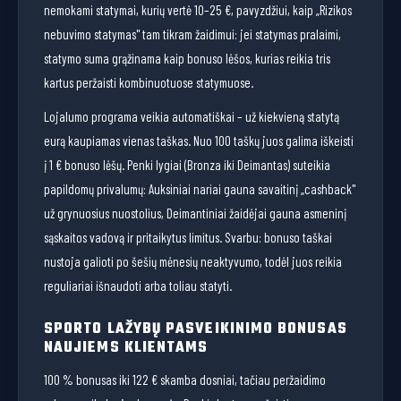
nemokami statymai, kurių vertė 10–25 €, pavyzdžiui, kaip „Rizikos
nebuvimo statymas" tam tikram žaidimui: jei statymas pralaimi,
statymo suma grąžinama kaip bonuso lėšos, kurias reikia tris
kartus peržaisti kombinuotuose statymuose.
Lojalumo programa veikia automatiškai – už kiekvieną statytą
eurą kaupiamas vienas taškas. Nuo 100 taškų juos galima iškeisti
į 1 € bonuso lėšų. Penki lygiai (Bronza iki Deimantas) suteikia
papildomų privalumų: Auksiniai nariai gauna savaitinį „cashback"
už grynuosius nuostolius, Deimantiniai žaidėjai gauna asmeninį
sąskaitos vadovą ir pritaikytus limitus. Svarbu: bonuso taškai
nustoja galioti po šešių mėnesių neaktyvumo, todėl juos reikia
reguliariai išnaudoti arba toliau statyti.
SPORTO LAŽYBŲ PASVEIKINIMO BONUSAS
NAUJIEMS KLIENTAMS
100 % bonusas iki 122 € skamba dosniai, tačiau peržaidimo