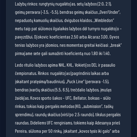
Lažybų rinkos: rungtynių nugalėtojas, setų lažybos (2:0, 2:1),
geimų persvara (-3.5, -5.5), bendras geimų skaičius „Over/Under“,
nepaduotų kamuolių skaičius, dvigubos klaidos. „Wimbledon“
metu taip pat siūlomos ilgalaikės lažybos dėl turnyro nugalėtojo –
pavyzdžiui, Djokovic koeficientas 2.50 arba Alcaraz 3.00. Gyvos
teniso lažybos yra įdomios, nes momentas greitai keičiasi: „break“
pirmajame sete gali sumažinti koeficientą nuo 1.80 iki 1.40.
Ledo ritulio lažybos apima NHL, KHL, Vokietijos DEL ir pasaulio
čempionatus. Rinkos: nugalėtojas (pagrindinis laikas arba
įskaitant pratęsimą/baudinius), „Puck Line“ (persvara -1.5),
bendras įvarčių skaičius (5.5, 6.5), trečdalio lažybos, įmušęs
žaidėjas. Kovos sporto šakos – UFC, Bellator, boksas – siūlo
rinkas, tokias kaip pergalės metodas (KO, „submission“, taškų
sprendimu), raundų skaičius (virš/po 2.5 raundo), tikslus pergalės
raundas. Dideliems UFC renginiams, tokiems kaip Adesanya prieš
Pereira, siūloma per 50 rinkų, įskaitant „kovos tęsis iki galo“ arba