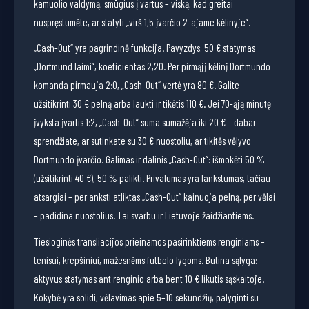
kamuolio valdymą, smūgius į vartus – viską, kad greitai
nuspręstumėte, ar statyti „virš 1,5 įvarčio 2-ajame kėlinyje“.
„Cash-Out“ yra pagrindinė funkcija. Pavyzdys: 50 € statymas
„Dortmund laimi“, koeficientas 2,20. Per pirmąjį kėlinį Dortmundo
komanda pirmauja 2:0, „Cash-Out“ vertė yra 80 €. Galite
užsitikrinti 30 € pelną arba laukti ir tikėtis 110 €. Jei 70-ąją minutę
įvyksta įvartis 1:2, „Cash-Out“ suma sumažėja iki 20 € – dabar
sprendžiate, ar sutinkate su 30 € nuostoliu, ar tikitės vėlyvo
Dortmundo įvarčio. Galimas ir dalinis „Cash-Out“: išmokėti 50 %
(užsitikrinti 40 €), 50 % palikti. Privalumas yra lankstumas, tačiau
atsargiai – per anksti atliktas „Cash-Out“ kainuoja pelną, per vėlai
– padidina nuostolius. Tai svarbu ir Lietuvoje žaidžiantiems.
Tiesioginės transliacijos prieinamos pasirinktiems renginiams –
tenisui, krepšiniui, mažesnėms futbolo lygoms. Būtina sąlyga:
aktyvus statymas ant renginio arba bent 10 € likutis sąskaitoje.
Kokybė yra solidi, vėlavimas apie 5–10 sekundžių, palyginti su