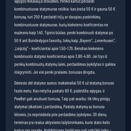
sąlygos reikalauja drausmės. Penkis kartus peržaisti
kombinuotuose statymuose reiškia: kas įneša 50 € ir gauna 50 €
bonusą, turi 250 € peržaisti trijų ar daugiau pasirinkimų
kombinuotuose statymuose, kurių kiekvieno koeficientas ne
mažesnis kaip 1.40. Tipinis būdas: penki kombinuoti statymai po
50 € ant Bundeslygos favoritų, tokių kaip „Bayern", „Leverkusen",
„Leipzig" – koeficientai apie 1.50–1.70. Bendras kiekvieno
kombinuoto statymo koeficientas apie 3.80–4.90. Jei trys iš
penkių kombinuotų statymų laimi, peržaidimas įvykdytas ir galima
išsigryninti. Jei visi penki pralaimi, bonusas dingsta.
Dėmesio dėl statymo sumos: maksimaliai 50 € už statymą bonuso
fazės metu. Kas netyčia pastato 60 €, pažeidžia sąlygas, ir
PowBet gali anuliuoti bonusą. Taip pat svarbu: tik tikrų pinigų
statymai įskaitomi į peržaidimą. Pastatę statymą su bonuso
lėšomis, jis neprisideda prie peržaidimo įvykdymo. 30 dienų
terminas yra realus aktyviems lažybininkams, kurie stato kelis
kartus per savaitę. Atsitiktiniams žaidėjams gali pritrūkti laiko –