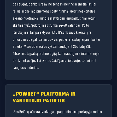
paslaugas, banko išrašą, ne senesnį nei trys mėnesiai) ir, jei
reikia, mokėjimo priemonės patvirtinimą (kreditinės kortelės
ekrano nuotrauką, kurioje matyti pirmieji/paskutiniai keturi
skaitmenys). Apdorojimas trunka 24–48 valandas. Po to
išmokėjimai tampa aktyvūs. KYC (Pažink savo klientą) yra
privalomas pagal įstatymus – visi patikimi lažybų tarpininkai tai
atlieka. Visos operacijos vyksta naudojant 256 bitų SSL
šifravimą, tą pačią technologiją, kuri naudojama internetinėje
bankininkystėje. Tai svarbu žaidėjams Lietuvoje, užtikrinant
saugius sandorius.
„POWBET“ PLATFORMA IR
VARTOTOJO PATIRTIS
„PowBet“ sąsaja yra tvarkinga – pagrindiniame puslapyje rodomi