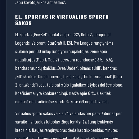
„abu kovotojai kris ant žemės“.
EL. SPORTAS IR VIRTUALIOS SPORTO
ŠAKOS
El. sportas „PowBet“ nuolat auga – CS2, Dota 2, League of
Legends, Valorant, StarCraft II. ESL Pro League rungtynėms
siūloma per 100 rinkų: rungtynių nugalėtojas, žemėlapio
nugalėtojas (Map 1, Map 2), persvara raunduose (-3.5, -5.5),
bendras raundų skaičius „Over/Under“, pirmasis „kill“, bendras
„kill“ skaičius. Dideli turnyrai, tokie kaip „The International“ (Dota
2) ar „Worlds“ (LoL), taip pat siūlo ilgalaikes lažybas dėl čempiono.
Koeficientai yra konkurencingi, marža apie 6 %, šiek tiek
didesnė nei tradicinėse sporto šakose dėl nepastovumo.
Virtualios sporto šakos veikia 24 valandas per parą, 7 dienas per
savaitę – virtualus futbolas, žirgų lenktynės, šunų lenktynės,
krepšinis. Naujas renginys prasideda kas tris–penkias minutes,
rezultatai nustatomi naudojant atsitiktinių skaičių generatorių