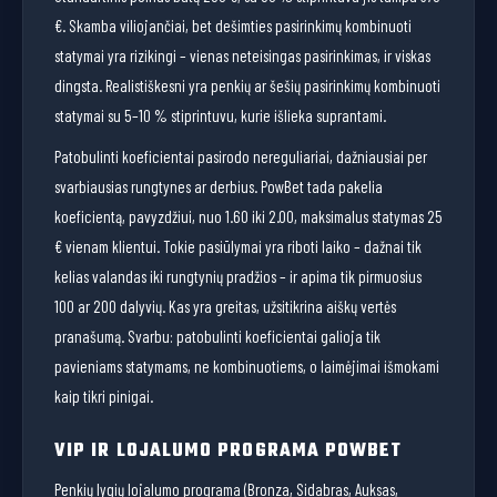
€. Skamba viliojančiai, bet dešimties pasirinkimų kombinuoti
statymai yra rizikingi – vienas neteisingas pasirinkimas, ir viskas
dingsta. Realistiškesni yra penkių ar šešių pasirinkimų kombinuoti
statymai su 5–10 % stiprintuvu, kurie išlieka suprantami.
Patobulinti koeficientai pasirodo nereguliariai, dažniausiai per
svarbiausias rungtynes ar derbius. PowBet tada pakelia
koeficientą, pavyzdžiui, nuo 1.60 iki 2.00, maksimalus statymas 25
€ vienam klientui. Tokie pasiūlymai yra riboti laiko – dažnai tik
kelias valandas iki rungtynių pradžios – ir apima tik pirmuosius
100 ar 200 dalyvių. Kas yra greitas, užsitikrina aiškų vertės
pranašumą. Svarbu: patobulinti koeficientai galioja tik
pavieniams statymams, ne kombinuotiems, o laimėjimai išmokami
kaip tikri pinigai.
VIP IR LOJALUMO PROGRAMA POWBET
Penkių lygių lojalumo programa (Bronza, Sidabras, Auksas,