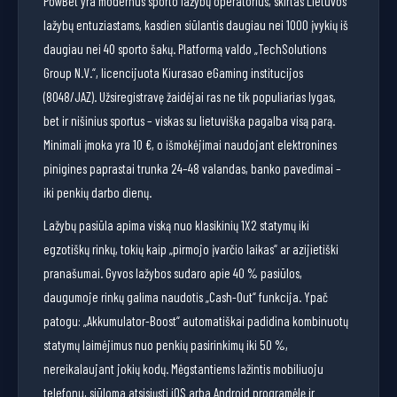
PowBet yra modernus sporto lažybų operatorius, skirtas Lietuvos
Vinícius
12.0
lažybų entuziastams, kasdien siūlantis daugiau nei 1000 įvykių iš
daugiau nei 40 sporto šakų. Platformą valdo „TechSolutions
⭐
GERIAUSIAS ŽAIDĖJAS
PASAULIO ČEMPIONATAS 2026
Group N.V.“, licencijuota Kiurasao eGaming institucijos
Bellingham
7.00
(8048/JAZ). Užsiregistravę žaidėjai ras ne tik populiarias lygas,
bet ir nišinius sportus – viskas su lietuviška pagalba visą parą.
Minimali įmoka yra 10 €, o išmokėjimai naudojant elektronines
Mbappé
7.50
pinigines paprastai trunka 24–48 valandas, banko pavedimai –
iki penkių darbo dienų.
Yamal
8.00
Lažybų pasiūla apima viską nuo klasikinių 1X2 statymų iki
egzotiškų rinkų, tokių kaip „pirmojo įvarčio laikas“ ar azijietiški
Vinícius
10.0
pranašumai. Gyvos lažybos sudaro apie 40 % pasiūlos,
🥅
daugumoje rinkų galima naudotis „Cash-Out“ funkcija. Ypač
PATEKTI Į FINALĄ
PASAULIO ČEMPIONATAS 2026
patogu: „Akkumulator-Boost“ automatiškai padidina kombinuotų
Spain
2.50
statymų laimėjimus nuo penkių pasirinkimų iki 50 %,
nereikalaujant jokių kodų. Mėgstantiems lažintis mobiliuoju
telefonu, siūloma atsisiųsti iOS arba Android programėlę ir
France
2.75