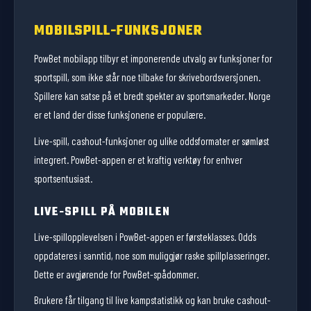
MOBILSPILL-FUNKSJONER
PowBet mobilapp tilbyr et imponerende utvalg av funksjoner for
sportspill, som ikke står noe tilbake for skrivebordsversjonen.
Spillere kan satse på et bredt spekter av sportsmarkeder. Norge
er et land der disse funksjonene er populære.
Live-spill, cashout-funksjoner og ulike oddsformater er sømløst
integrert. PowBet-appen er et kraftig verktøy for enhver
sportsentusiast.
LIVE-SPILL PÅ MOBILEN
Live-spillopplevelsen i PowBet-appen er førsteklasses. Odds
oppdateres i sanntid, noe som muliggjør raske spillplasseringer.
Dette er avgjørende for PowBet-spådommer.
Brukere får tilgang til live kampstatistikk og kan bruke cashout-