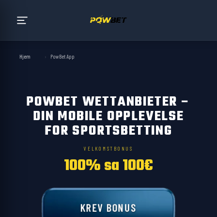
Hjem
›
PowBet App
POWBET WETTANBIETER –
DIN MOBILE OPPLEVELSE
FOR SPORTSBETTING
VELKOMSTBONUS
100% sa 100€
KREV BONUS