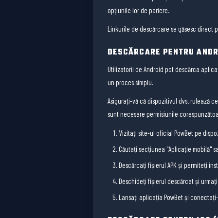
opțiunile lor de pariere.
Linkurile de descărcare se găsesc direct p
DESCĂRCARE PENTRU ANDR
Utilizatorii de Android pot descărca aplica
un proces simplu.
Asigurați-vă că dispozitivul dvs. rulează ce
sunt necesare permisiunile corespunzătoa
Vizitați site-ul oficial PowBet pe dispo
Căutați secțiunea "Aplicație mobilă" 
Descărcați fișierul APK și permiteți in
Deschideți fișierul descărcat și urmați 
Lansați aplicația PowBet și conectați-