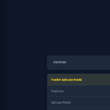
CUPRINS
PowBet Aplicație Mobilă
Platforme
Aplicație Mobilă