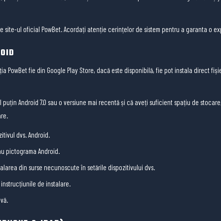
e site-ul oficial PowBet. Acordați atenție cerințelor de sistem pentru a garanta o e
OID
ția PowBet fie din Google Play Store, dacă este disponibilă, fie pot instala direct fiș
l puțin Android 7.0 sau o versiune mai recentă și că aveți suficient spațiu de stocare,
re.
zitivul dvs. Android.
sau pictograma Android.
stalarea din surse necunoscute în setările dispozitivului dvs.
instrucțiunile de instalare.
vă.