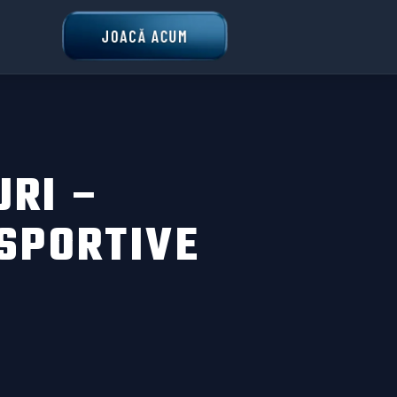
JOACĂ ACUM
URI –
 SPORTIVE