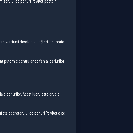
nizorului de pariuri PowBet poate fi
are versiunii desktop. Jucătorii pot paria
nt puternic pentru orice fan al pariurilor
ă a pariurilor. Acest lucru este crucial
terfața operatorului de pariuri PowBet este