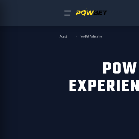
Acasă
›
PowBet Aplicație
POWB
EXPERIEN