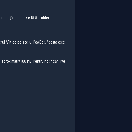
xperiență de pariere fără probleme.
ierul APK de pe site-ul PowBet. Acesta este
 aproximativ 100 MB. Pentru notificări live