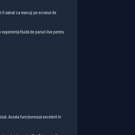
te fi salvat ca marcaj pe ecranul de
 experiență fluidă de pariuri live pentru
imizat. Acesta funcționează excelent în