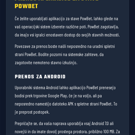
POWBET
Če želite uporabljati aplikacijo za stave PowBet, lahko glede na
vaš operacijski sistem izberete različne poti. PowBet zagotavlja,
da imajo vsi igralci enostaven dostop do svojih stavnih možnosti.
Povezave za prenos boste našli neposredno na uradni spletni
strani PowBet. Bodite pozorni na sistemske zahteve, da
zagotovite nemoteno stavno izkušnjo.
PRENOS ZA ANDROID
Uporabniki sistema Android lahko aplikacijo PowBet prenesejo
bodisi prek trgovine Google Play, če je na voljo, ali pa
neposredno namestijo datoteko APK s spletne strani PowBet. To
je preprost postopek.
Prepričajte se, da vaša naprava uporablja vsaj Android 7.0 ali
novejši in da imate dovolj prostega prostora, približno 100 MB. Za