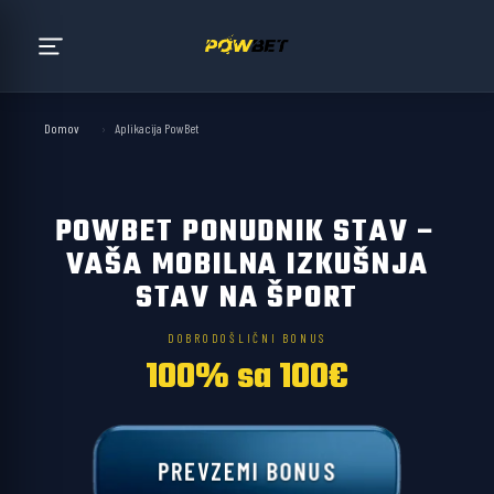
Domov
›
Aplikacija PowBet
POWBET PONUDNIK STAV –
VAŠA MOBILNA IZKUŠNJA
STAV NA ŠPORT
DOBRODOŠLIČNI BONUS
100% sa 100€
PREVZEMI BONUS