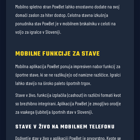
Mobilno spletno stran PowBet lahko enostavno dodate na svoj
domači zaslon za hiter dostop. Celotna stavna izkušnja
ponudnika stav PowBet je v mobilnem brskalniku v celoti na
voljo za igralce v Sloveniji.
MOBILNE FUNKCIJE ZA STAVE
Mobilna aplikacija PowBet ponuja impresiven nabor funkcij za
športne stave, ki se ne razlikujejo od namizne različice. Igralci
lahko stavijo na široko paleto športnih trgov.
Stave v živo, funkcija izplačila (cashout) in različni formati kvot
so brezhibno integrirani. Aplikacija PowBet je zmogljivo orodje
za vsakega ljubitelja športnih stav v Sloveniji.
STAVE V ŽIVO NA MOBILNEM TELEFONU
Doživetje stav v živo v aplikaciji PowBet je prvovrstno. Kvote se