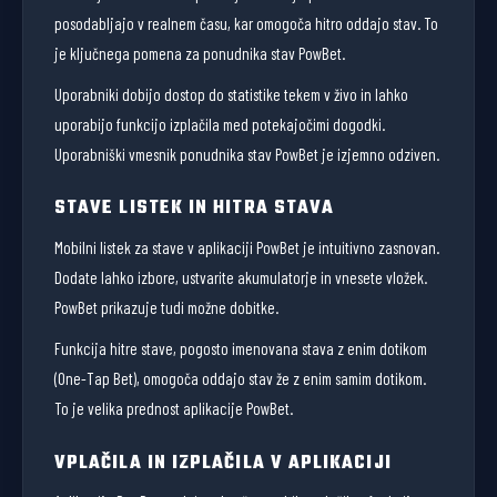
posodabljajo v realnem času, kar omogoča hitro oddajo stav. To
je ključnega pomena za ponudnika stav PowBet.
Uporabniki dobijo dostop do statistike tekem v živo in lahko
uporabijo funkcijo izplačila med potekajočimi dogodki.
Uporabniški vmesnik ponudnika stav PowBet je izjemno odziven.
STAVE LISTEK IN HITRA STAVA
Mobilni listek za stave v aplikaciji PowBet je intuitivno zasnovan.
Dodate lahko izbore, ustvarite akumulatorje in vnesete vložek.
PowBet prikazuje tudi možne dobitke.
Funkcija hitre stave, pogosto imenovana stava z enim dotikom
(One-Tap Bet), omogoča oddajo stav že z enim samim dotikom.
To je velika prednost aplikacije PowBet.
VPLAČILA IN IZPLAČILA V APLIKACIJI