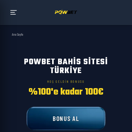
Ana Sayfa
POWBET BAHIS SITESI
TÜRKIYE
HOŞ GELDIN BONUSU
%100'e kadar 100€
BONUS AL