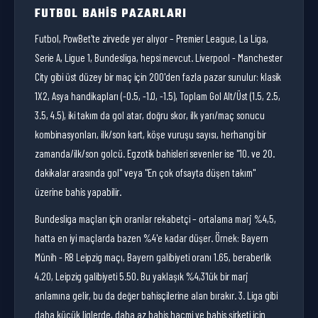
FUTBOL BAHIS PAZARLARI
Futbol, PowBet'te zirvede yer alıyor – Premier League, La Liga,
Serie A, Ligue 1, Bundesliga, hepsi mevcut. Liverpool - Manchester
City gibi üst düzey bir maç için 200'den fazla pazar sunulur: klasik
1X2, Asya handikapları (-0.5, -1.0, -1.5), Toplam Gol Alt/Üst (1.5, 2.5,
3.5, 4.5), iki takım da gol atar, doğru skor, ilk yarı/maç sonucu
kombinasyonları, ilk/son kart, köşe vuruşu sayısı, herhangi bir
zamanda/ilk/son golcü. Egzotik bahisleri sevenler ise "10. ve 20.
dakikalar arasında gol" veya "En çok ofsayta düşen takım"
üzerine bahis yapabilir.
Bundesliga maçları için oranlar rekabetçi – ortalama marj %4,5,
hatta en iyi maçlarda bazen %4'e kadar düşer. Örnek: Bayern
Münih - RB Leipzig maçı, Bayern galibiyeti oranı 1.65, beraberlik
4.20, Leipzig galibiyeti 5.50. Bu yaklaşık %4,3'lük bir marj
anlamına gelir, bu da değer bahisçilerine alan bırakır. 3. Liga gibi
daha küçük liglerde, daha az bahis hacmi ve bahis şirketi için