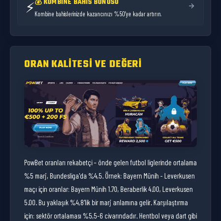
💰 KOMBINE BAHIS BONUSU
⚡
Kombine bahislerinizde kazancınızı %50'ye kadar artırın.
ORAN KALITESI VE DEĞERI
PowBet oranları rekabetçi – önde gelen futbol liglerinde ortalama
%5 marj, Bundesliga'da %4,5. Örnek: Bayern Münih - Leverkusen
maçı için oranlar: Bayern Münih 1.70, Beraberlik 4.00, Leverkusen
5.00. Bu yaklaşık %4,8'lik bir marj anlamına gelir. Karşılaştırma
için: sektör ortalaması %5,5-6 civarındadır. Hentbol veya dart gibi