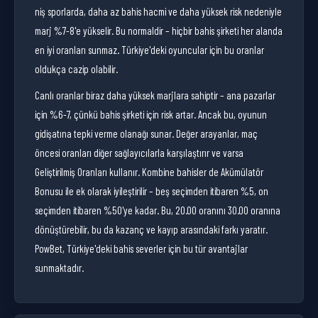
niş sporlarda, daha az bahis hacmi ve daha yüksek risk nedeniyle
marj %7-8'e yükselir. Bu normaldir – hiçbir bahis şirketi her alanda
en iyi oranları sunmaz. Türkiye'deki oyuncular için bu oranlar
oldukça cazip olabilir.
Canlı oranlar biraz daha yüksek marjlara sahiptir – ana pazarlar
için %6-7, çünkü bahis şirketi için risk artar. Ancak bu, oyunun
gidişatına tepki verme olanağı sunar. Değer arayanlar, maç
öncesi oranları diğer sağlayıcılarla karşılaştırır ve varsa
Geliştirilmiş Oranları kullanır. Kombine bahisler de Akümülatör
Bonusu ile ek olarak iyileştirilir – beş seçimden itibaren %5, on
seçimden itibaren %50'ye kadar. Bu, 20.00 oranını 30.00 oranına
dönüştürebilir, bu da kazanç ve kayıp arasındaki farkı yaratır.
PowBet, Türkiye'deki bahis severler için bu tür avantajlar
sunmaktadır.