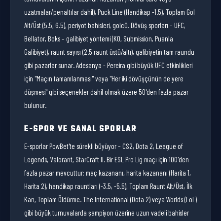
uzatmalar/penaltılar dahil), Puck Line (Handikap -1.5), Toplam Gol
Alt/Üst (5.5, 6.5), periyot bahisleri, golcü. Dövüş sporları – UFC,
Bellator, Boks – galibiyet yöntemi (KO, Submission, Puanla
Galibiyet), raunt sayısı (2.5 raunt üstü/altı), galibiyetin tam raundu
gibi pazarlar sunar. Adesanya - Pereira gibi büyük UFC etkinlikleri
için "Maçın tamamlanması" veya "Her iki dövüşçünün de yere
düşmesi" gibi seçenekler dahil olmak üzere 50'den fazla pazar
bulunur.
E-SPOR VE SANAL SPORLAR
E-sporlar PowBet'te sürekli büyüyor – CS2, Dota 2, League of
Legends, Valorant, StarCraft II. Bir ESL Pro Lig maçı için 100'den
fazla pazar mevcuttur: maç kazananı, harita kazananı (Harita 1,
Harita 2), handikap rauntları (-3.5, -5.5), Toplam Raunt Alt/Üst, İlk
Kan, Toplam Öldürme. The International (Dota 2) veya Worlds (LoL)
gibi büyük turnuvalarda şampiyon üzerine uzun vadeli bahisler