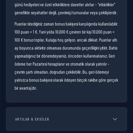
günü hediyeleri ve özel etkinliklere davetler alırlar – "etkinlikler"
genellikle seyahatler değil, çevrimiçi turnuvalar veya çekilişlerdir.
Puanlar istediğiniz zaman bonus bakiyesi karşılığında kullanılabilir:
100 puan = 1 €. Yani yılda 10.000 € çeviren bir kişi 10.000 puan =
100 € bonus toplar. Kulağa hoş geliyor, ancak dikkat: Puanlar altı
ay boyunca aktivite olmaması durumunda geçerliliğini yitirir. Bahis
yapmadığınız bir dönemdeyseniz, önceden kullanmalısınız. Geri
ödeme her Pazartesi hesaplanır ve otomatik olarak yatırılır –
çevrim şartı olmadan, doğrudan çekilebilir. Bu, geri ödemeyi
yalnızca bonus bakiyesi olarak ödeyen birçok rakibe göre gerçek
bir avantajdır.
ARTILAR & EKSILER