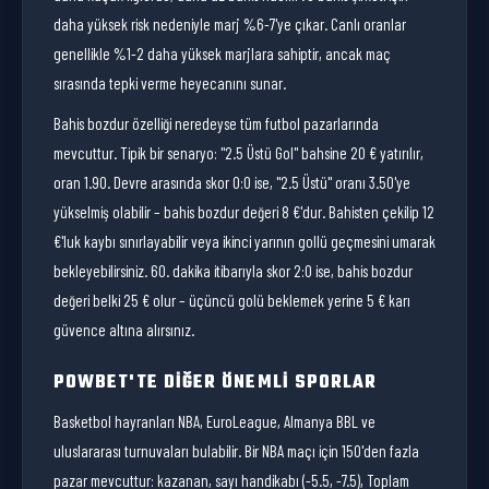
daha yüksek risk nedeniyle marj %6-7'ye çıkar. Canlı oranlar
genellikle %1-2 daha yüksek marjlara sahiptir, ancak maç
sırasında tepki verme heyecanını sunar.
Bahis bozdur özelliği neredeyse tüm futbol pazarlarında
mevcuttur. Tipik bir senaryo: "2.5 Üstü Gol" bahsine 20 € yatırılır,
oran 1.90. Devre arasında skor 0:0 ise, "2.5 Üstü" oranı 3.50'ye
yükselmiş olabilir – bahis bozdur değeri 8 €'dur. Bahisten çekilip 12
€'luk kaybı sınırlayabilir veya ikinci yarının gollü geçmesini umarak
bekleyebilirsiniz. 60. dakika itibarıyla skor 2:0 ise, bahis bozdur
değeri belki 25 € olur – üçüncü golü beklemek yerine 5 € karı
güvence altına alırsınız.
POWBET'TE DIĞER ÖNEMLI SPORLAR
Basketbol hayranları NBA, EuroLeague, Almanya BBL ve
uluslararası turnuvaları bulabilir. Bir NBA maçı için 150'den fazla
pazar mevcuttur: kazanan, sayı handikabı (-5.5, -7.5), Toplam