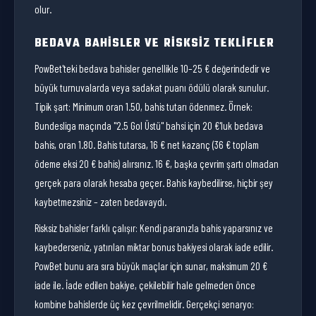
olur.
BEDAVA BAHISLER VE RISKSIZ TEKLIFLER
PowBet'teki bedava bahisler genellikle 10–25 € değerindedir ve
büyük turnuvalarda veya sadakat puanı ödülü olarak sunulur.
Tipik şart: Minimum oran 1.50, bahis tutarı ödenmez. Örnek:
Bundesliga maçında "2.5 Gol Üstü" bahsi için 20 €'luk bedava
bahis, oran 1.80. Bahis tutarsa, 16 € net kazanç (36 € toplam
ödeme eksi 20 € bahis) alırsınız. 16 €, başka çevrim şartı olmadan
gerçek para olarak hesaba geçer. Bahis kaybedilirse, hiçbir şey
kaybetmezsiniz – zaten bedavaydı.
Risksiz bahisler farklı çalışır: Kendi paranızla bahis yaparsınız ve
kaybederseniz, yatırılan miktar bonus bakiyesi olarak iade edilir.
PowBet bunu ara sıra büyük maçlar için sunar, maksimum 20 €
iade ile. İade edilen bakiye, çekilebilir hale gelmeden önce
kombine bahislerde üç kez çevrilmelidir. Gerçekçi senaryo: