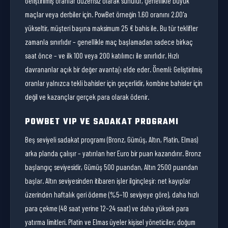
Geliştirilmiş oranlar düzensiz olarak sunulur, genellikle büyük
maçlar veya derbiler için. PowBet örneğin 1.60 oranını 2.00'a
yükseltir, müşteri başına maksimum 25 € bahis ile. Bu tür teklifler
zamanla sınırlıdır – genellikle maç başlamadan sadece birkaç
saat önce – ve ilk 100 veya 200 katılımcı ile sınırlıdır. Hızlı
davrananlar açık bir değer avantajı elde eder. Önemli: Geliştirilmiş
oranlar yalnızca tekli bahisler için geçerlidir, kombine bahisler için
değil ve kazançlar gerçek para olarak ödenir.
POWBET VIP VE SADAKAT PROGRAMI
Beş seviyeli sadakat programı (Bronz, Gümüş, Altın, Platin, Elmas)
arka planda çalışır – yatırılan her Euro bir puan kazandırır. Bronz
başlangıç seviyesidir, Gümüş 500 puandan, Altın 2500 puandan
başlar. Altın seviyesinden itibaren işler ilginçleşir: net kayıplar
üzerinden haftalık geri ödeme (%5–10 seviyeye göre), daha hızlı
para çekme (48 saat yerine 12–24 saat) ve daha yüksek para
yatırma limitleri. Platin ve Elmas üyeler kişisel yöneticiler, doğum