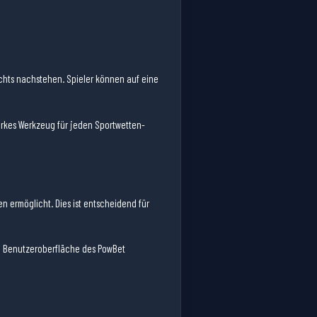
chts nachstehen. Spieler können auf eine
tarkes Werkzeug für jeden Sportwetten-
en ermöglicht. Dies ist entscheidend für
ie Benutzeroberfläche des PowBet