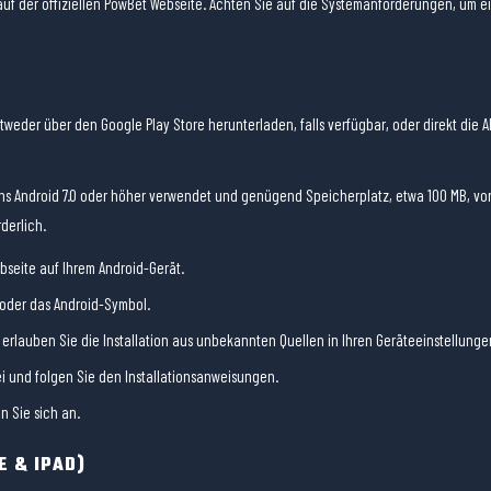
 auf der offiziellen PowBet Webseite. Achten Sie auf die Systemanforderungen, um 
weder über den Google Play Store herunterladen, falls verfügbar, oder direkt die 
stens Android 7.0 oder höher verwendet und genügend Speicherplatz, etwa 100 MB, v
derlich.
bseite auf Ihrem Android-Gerät.
 oder das Android-Symbol.
erlauben Sie die Installation aus unbekannten Quellen in Ihren Geräteeinstellunge
i und folgen Sie den Installationsanweisungen.
n Sie sich an.
E & IPAD)