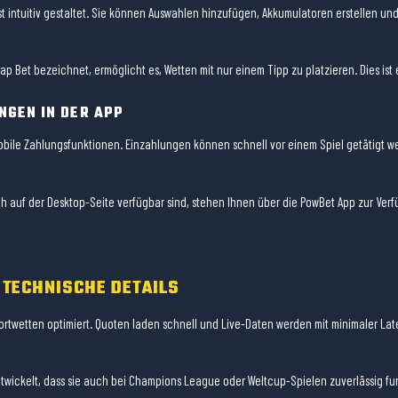
st intuitiv gestaltet. Sie können Auswahlen hinzufügen, Akkumulatoren erstellen u
ap Bet bezeichnet, ermöglicht es, Wetten mit nur einem Tipp zu platzieren. Dies ist 
NGEN IN DER APP
bile Zahlungsfunktionen. Einzahlungen können schnell vor einem Spiel getätigt w
 auf der Desktop-Seite verfügbar sind, stehen Ihnen über die PowBet App zur Ver
TECHNISCHE DETAILS
ortwetten optimiert. Quoten laden schnell und Live-Daten werden mit minimaler Laten
ntwickelt, dass sie auch bei Champions League oder Weltcup-Spielen zuverlässig fu