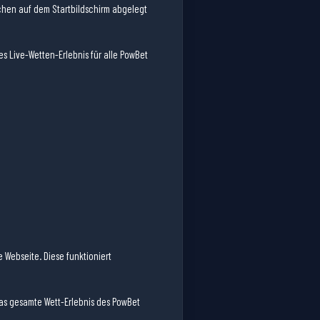
ichen auf dem Startbildschirm abgelegt
es Live-Wetten-Erlebnis für alle PowBet
e Webseite. Diese funktioniert
Das gesamte Wett-Erlebnis des PowBet