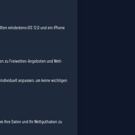
llten mindestens iOS 12.0 und ein iPhone
nen zu Freiwetten-Angeboten und Wett-
individuell anpassen, um keine wichtigen
 um Ihre Daten und Ihr Wettguthaben zu