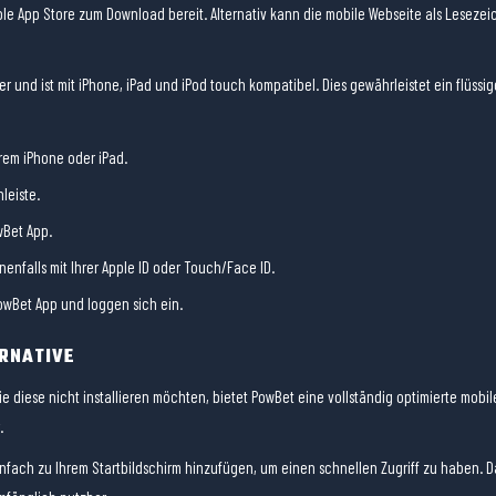
ple App Store zum Download bereit. Alternativ kann die mobile Webseite als Leseze
r und ist mit iPhone, iPad und iPod touch kompatibel. Dies gewährleistet ein flüssig
rem iPhone oder iPad.
leiste.
wBet App.
nfalls mit Ihrer Apple ID oder Touch/Face ID.
PowBet App und loggen sich ein.
RNATIVE
Sie diese nicht installieren möchten, bietet PowBet eine vollständig optimierte mobil
.
nfach zu Ihrem Startbildschirm hinzufügen, um einen schnellen Zugriff zu haben. 