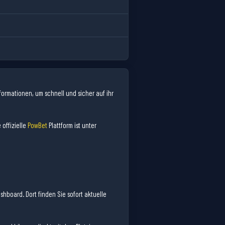
formationen, um schnell und sicher auf ihr
offizielle
PowBet
Plattform ist unter
shboard. Dort finden Sie sofort aktuelle