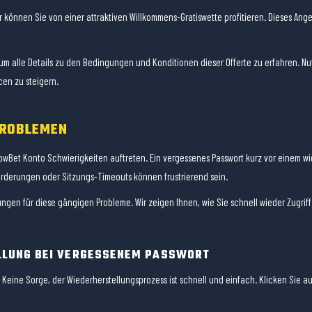
önnen Sie von einer attraktiven Willkommens-Gratiswette profitieren. Dieses Angebot 
m alle Details zu den Bedingungen und Konditionen dieser Offerte zu erfahren. Nut
cen zu steigern.
PROBLEMEN
wBet Konto Schwierigkeiten auftreten. Ein vergessenes Passwort kurz vor einem wi
rderungen oder Sitzungs-Timeouts können frustrierend sein.
ngen für diese gängigen Probleme. Wir zeigen Ihnen, wie Sie schnell wieder Zugriff
LUNG BEI VERGESSENEM PASSWORT
Keine Sorge, der Wiederherstellungsprozess ist schnell und einfach. Klicken Sie au