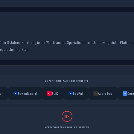
 über 8 Jahren Erfahrung in der Wettbranche. Spezialisiert auf Quotenvergleiche, Plattfor
ropäischen Märkten.
AKZEPTIERTE ZAHLUNGSMETHODEN
er
Paysafecard
BLIK
PayPal
Apple Pay
Goog
P
PP
BL
AP
GP
18+
VERANTWORTUNGSVOLLES SPIELEN