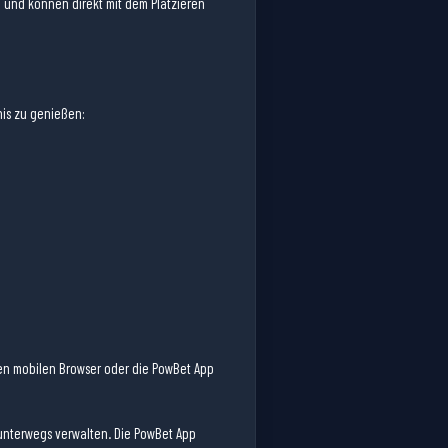
 und können direkt mit dem Platzieren
nis zu genießen:
en mobilen Browser oder die PowBet App
o unterwegs verwalten. Die PowBet App