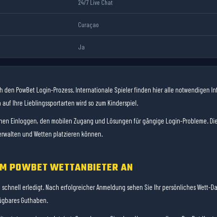
24/7 Live Chat
Curaçao
Ja
h den PowBet Login-Prozess. Internationale Spieler finden hier alle notwendigen In
auf Ihre Lieblingssportarten wird so zum Kinderspiel.
chen Einloggen, den mobilen Zugang und Lösungen für gängige Login-Probleme. Die 
verwalten und Wetten platzieren können.
EIM POWBET WETTANBIETER AN
d schnell erledigt. Nach erfolgreicher Anmeldung sehen Sie Ihr persönliches Wett-Da
fügbares Guthaben.