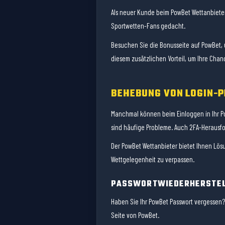
Als neuer Kunde beim PowBet Wettanbieter k
Sportwetten-Fans gedacht.
Besuchen Sie die Bonusseite auf PowBet, u
diesem zusätzlichen Vorteil, um Ihre Chan
BEHEBUNG VON LOGIN-
Manchmal können beim Einloggen in Ihr Po
sind häufige Probleme. Auch 2FA-Herausfo
Der PowBet Wettanbieter bietet Ihnen Lösu
Wettgelegenheit zu verpassen.
PASSWORTWIEDERHERSTEL
Haben Sie Ihr PowBet Passwort vergessen? 
Seite von PowBet.