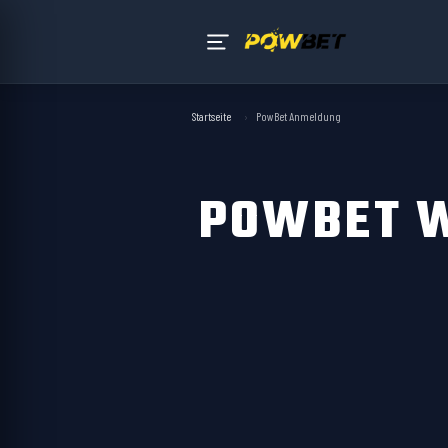
Startseite
›
PowBet Anmeldung
POWBET W