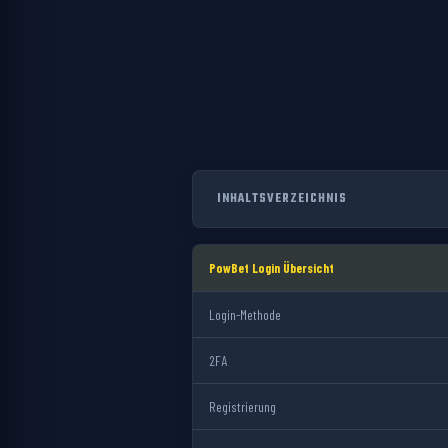
INHALTSVERZEICHNIS
PowBet Login Übersicht
Login-Methode
2FA
Registrierung