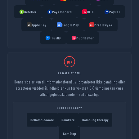
Neteller
Paysafecard
BLIK
PayPal
N
P
PP
BL
Apple Pay
Google Pay
Przelewy24
AP
GP
P24
Trustly
MuchBetter
T
MB
18+
ANSVARLIGT SPIL
Denne side er kun til informationsformål. Vi organiserer ikke gambling eller
accepterer væddemål. Indhold er kun for voksne (18+). Gambling kan være
afhængighedsskabende — spil ansvarligt.
BRUG FOR HJÆLP?
BeGambleAware
GamCare
Gambling Therapy
GamStop