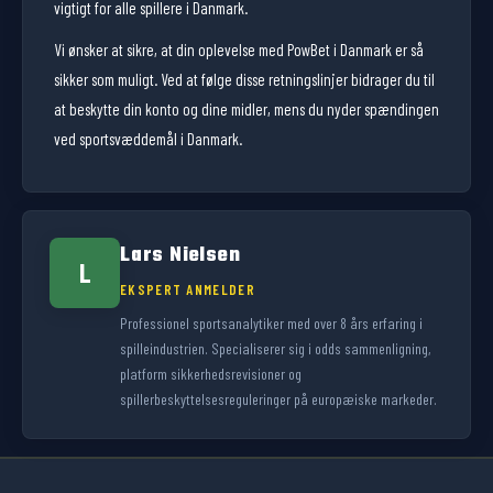
vigtigt for alle spillere i Danmark.
Vi ønsker at sikre, at din oplevelse med PowBet i Danmark er så
sikker som muligt. Ved at følge disse retningslinjer bidrager du til
at beskytte din konto og dine midler, mens du nyder spændingen
ved sportsvæddemål i Danmark.
Lars Nielsen
L
EKSPERT ANMELDER
Professionel sportsanalytiker med over 8 års erfaring i
spilleindustrien. Specialiserer sig i odds sammenligning,
platform sikkerhedsrevisioner og
spillerbeskyttelsesreguleringer på europæiske markeder.