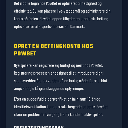
Det mobile login hos PowBet er optimeret til hastighed og
effektivitet. Du kan placere live-væddemål og administrere din
konto på farten. PowBet-appen tilbyder en problemfri betting-
oplevelse for alle sportsentusiaster i Danmark.
OPRET EN BETTINGKONTO HOS
POWBET
Nye spillere kan registrere sig hurtigt og nemt hos PowBet.
Registreringsprocessen er designet til at introducere dig til
sportsvæddemålenes verden på en hurtig måde. Du skal blot
angive nogle få grundlæggende oplysninger.
Efter en succesfuld aldersverifikation (minimum 18 år) og
identitetsverifikation kan du straks begynde at bette. PowBet
sikrer en problemfri overgang fra ny kunde til aktiv spiller.