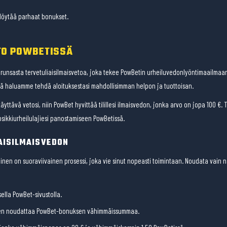
 löytää parhaat bonukset.
TO POWBETISSÄ
runsasta tervetuliaisilmaisvetoa, joka tekee PowBetin urheiluvedonlyöntimaailmaan
tä haluamme tehdä aloituksestasi mahdollisimman helpon ja tuottoisan.
yttävä vetosi, niin PowBet hyvittää tilillesi ilmaisvedon, jonka arvo on jopa 100 €
osikkiurheilulajiesi panostamiseen PowBetissä.
AISILMAISVEDON
inen on suoraviivainen prosessi, joka vie sinut nopeasti toimintaan. Noudata vain n
sella PowBet-sivustolla.
taen noudattaa PowBet-bonuksen vähimmäissummaa.