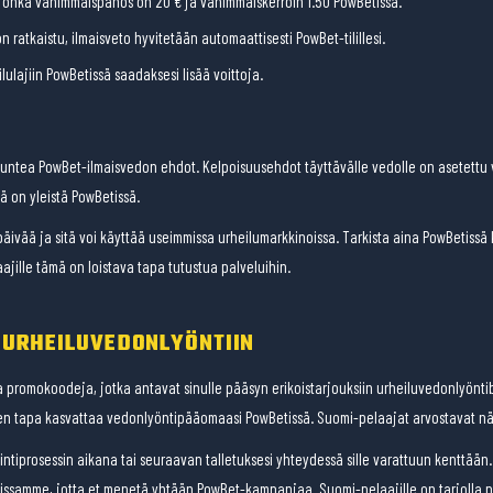
 jonka vähimmäispanos on 20 € ja vähimmäiskerroin 1.50 PowBetissä.
 ratkaistu, ilmaisveto hyvitetään automaattisesti PowBet-tilillesi.
lulajiin PowBetissä saadaksesi lisää voittoja.
 tuntea PowBet-ilmaisvedon ehdot. Kelpoisuusehdot täyttävälle vedolle on asetettu 
 on yleistä PowBetissä.
äivää ja sitä voi käyttää useimmissa urheilumarkkinoissa. Tarkista aina PowBetiss
ille tämä on loistava tapa tutustua palveluihin.
URHEILUVEDONLYÖNTIIN
ia promokoodeja, jotka antavat sinulle pääsyn erikoistarjouksiin urheiluvedonlyönti
n tapa kasvattaa vedonlyöntipääomaasi PowBetissä. Suomi-pelaajat arvostavat näi
ntiprosessin aikana tai seuraavan talletuksesi yhteydessä sille varattuun kenttään.
leissamme, jotta et menetä yhtään PowBet-kampanjaa. Suomi-pelaajille on tarjolla