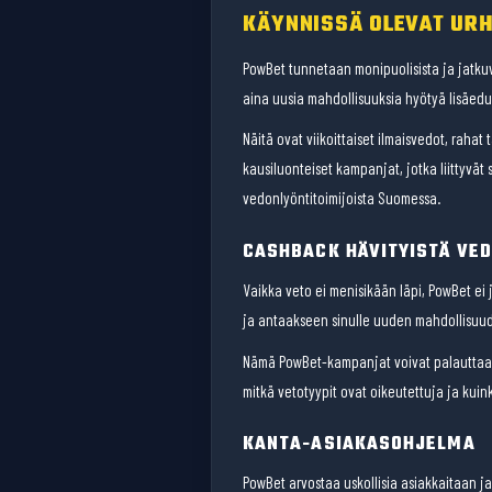
KÄYNNISSÄ OLEVAT UR
PowBet tunnetaan monipuolisista ja jatkuva
aina uusia mahdollisuuksia hyötyä lisäedu
Näitä ovat viikoittaiset ilmaisvedot, rahat
kausiluonteiset kampanjat, jotka liittyvät
vedonlyöntitoimijoista Suomessa.
CASHBACK HÄVITYISTÄ VED
Vaikka veto ei menisikään läpi, PowBet ei
ja antaakseen sinulle uuden mahdollisuu
Nämä PowBet-kampanjat voivat palauttaa t
mitkä vetotyypit ovat oikeutettuja ja kui
KANTA-ASIAKASOHJELMA
PowBet arvostaa uskollisia asiakkaitaan ja