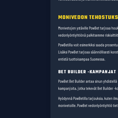
MONIVEDON TEHOSTUKS
Monivetojen ystäville PowBet tarjoaa houk
vedonlyöntiyhtiönä palkitsemme riskialttiit
PowBetilla voit esimerkiksi saada prosent
Lisäksi PowBet tarjoaa säännöllisesti korote
entistä tuottoisampaa Suomessa.
BET BUILDER -KAMPANJAT
PowBet Bet Builder antaa sinun yhdistellä 
kampanjoita, jotka tekevät Bet Builder -
Hyödynnä PowBetilla tarjouksia, kuten ilmai
monivetoille. PowBet vedonlyöntiyhtiö tie