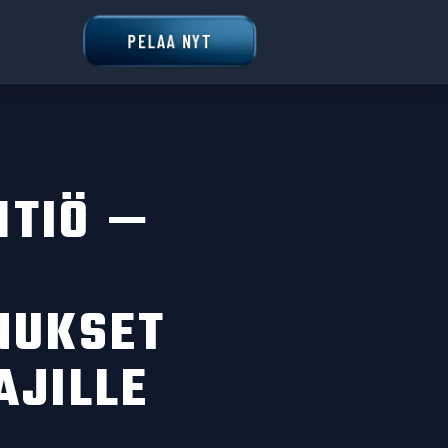
PELAA NYT
HTIÖ —
NUKSET
AJILLE