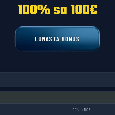
100% sa 100€
LUNASTA BONUS
100% sa 100€