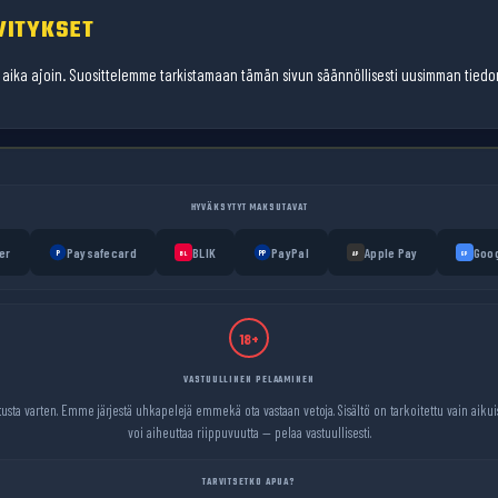
VITYKSET
aika ajoin. Suosittelemme tarkistamaan tämän sivun säännöllisesti uusimman tiedo
HYVÄKSYTYT MAKSUTAVAT
er
Paysafecard
BLIK
PayPal
Apple Pay
Goog
P
PP
BL
AP
GP
18+
VASTUULLINEN PELAAMINEN
usta varten. Emme järjestä uhkapelejä emmekä ota vastaan vetoja. Sisältö on tarkoitettu vain aiku
voi aiheuttaa riippuvuutta — pelaa vastuullisesti.
TARVITSETKO APUA?