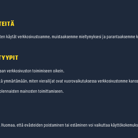
TEITÄ
en käytät verkkosivustoamme, muistaaksemme mieltymyksesi ja parantaaksemme k
TYYPIT
aan verkkosivuston toimimiseen oikein.
tä ymmärtämään, miten vierailijat ovat vuorovaikutuksessa verkkosivustomme kanss
lennaisten mainosten toimittamiseen.
sa. Huomaa, että evästeiden poistaminen tai estäminen voi vaikuttaa käyttökokemuks