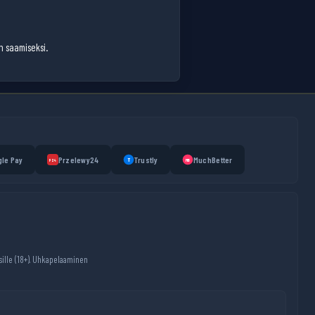
n saamiseksi.
le Pay
Przelewy24
Trustly
MuchBetter
T
MB
P24
isille (18+). Uhkapelaaminen