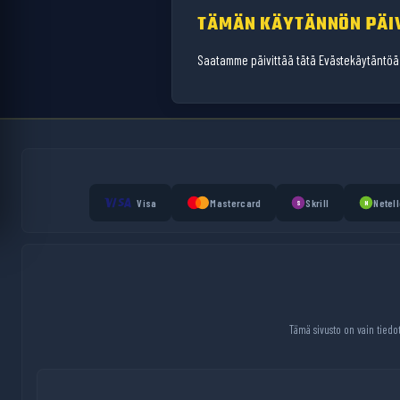
TÄMÄN KÄYTÄNNÖN PÄI
Saatamme päivittää tätä Evästekäytäntöä 
Visa
Mastercard
Skrill
Netell
S
N
Tämä sivusto on vain tiedot