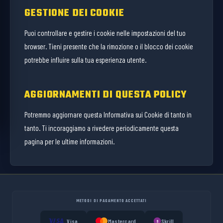
GESTIONE DEI COOKIE
Puoi controllare e gestire i cookie nelle impostazioni del tuo
browser. Tieni presente che la rimozione o il blocco dei cookie
potrebbe influire sulla tua esperienza utente.
AGGIORNAMENTI DI QUESTA POLICY
Potremmo aggiornare questa Informativa sui Cookie di tanto in
tanto. Ti incoraggiamo a rivedere periodicamente questa
pagina per le ultime informazioni.
METODI DI PAGAMENTO ACCETTATI
Visa
Mastercard
Skrill
S