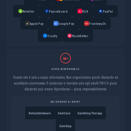
Neteller
Paysafecard
BLIK
PayPal
N
P
PP
BL
Apple Pay
Google Pay
Przelewy24
AP
GP
P24
Trustly
MuchBetter
T
MB
18+
GIOCO RESPONSABILE
Questo sito è solo a scopo informativo. Non organizziamo giochi d'azzardo né
accettiamo scommesse. Il contenuto è riservato solo agli adulti (18+). Il gioco
d'azzardo può creare dipendenza — gioca responsabilmente.
HAI BISOGNO DI AIUTO?
BeGambleAware
GamCare
Gambling Therapy
GamStop