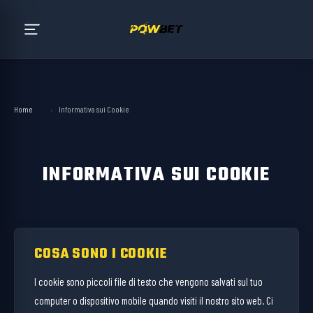
Home
›
Informativa sui Cookie
INFORMATIVA SUI COOKIE
COSA SONO I COOKIE
I cookie sono piccoli file di testo che vengono salvati sul tuo
computer o dispositivo mobile quando visiti il nostro sito web. Ci