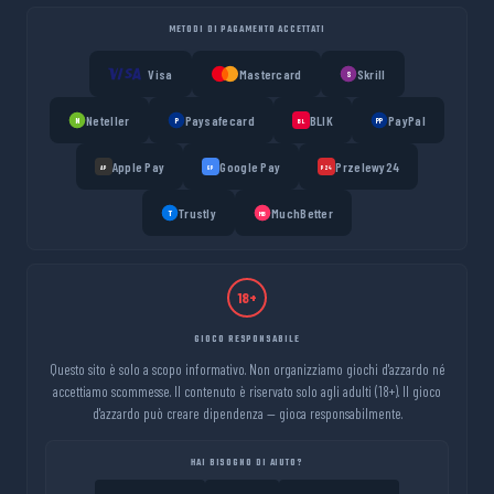
METODI DI PAGAMENTO ACCETTATI
Visa
Mastercard
Skrill
S
Neteller
Paysafecard
BLIK
PayPal
N
P
PP
BL
Apple Pay
Google Pay
Przelewy24
AP
GP
P24
Trustly
MuchBetter
T
MB
18+
GIOCO RESPONSABILE
Questo sito è solo a scopo informativo. Non organizziamo giochi d'azzardo né
accettiamo scommesse. Il contenuto è riservato solo agli adulti (18+). Il gioco
d'azzardo può creare dipendenza — gioca responsabilmente.
HAI BISOGNO DI AIUTO?