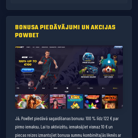
BONUSA PIEDĀVĀJUMI UN AKCIJAS
POWBET
Jā, PowBet piedāvā sagaidīšanas bonusu: 100 % līdz 122 € par
pirmo iemaksu. Lai to aktivizētu, iemaksājiet vismaz 10 € un
piecas reizes izmantojiet bonusa summu kombinētajās likmēs ar