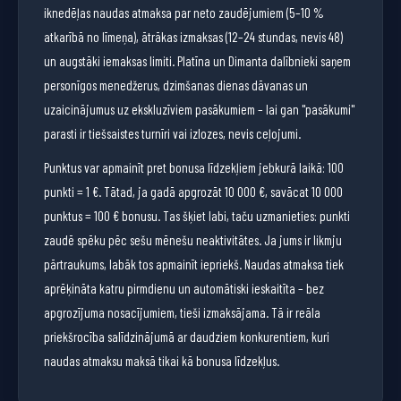
iknedēļas naudas atmaksa par neto zaudējumiem (5–10 %
atkarībā no līmeņa), ātrākas izmaksas (12–24 stundas, nevis 48)
un augstāki iemaksas limiti. Platīna un Dimanta dalībnieki saņem
personīgos menedžerus, dzimšanas dienas dāvanas un
uzaicinājumus uz ekskluzīviem pasākumiem – lai gan "pasākumi"
parasti ir tiešsaistes turnīri vai izlozes, nevis ceļojumi.
Punktus var apmainīt pret bonusa līdzekļiem jebkurā laikā: 100
punkti = 1 €. Tātad, ja gadā apgrozāt 10 000 €, savācat 10 000
punktus = 100 € bonusu. Tas šķiet labi, taču uzmanieties: punkti
zaudē spēku pēc sešu mēnešu neaktivitātes. Ja jums ir likmju
pārtraukums, labāk tos apmainīt iepriekš. Naudas atmaksa tiek
aprēķināta katru pirmdienu un automātiski ieskaitīta – bez
apgrozījuma nosacījumiem, tieši izmaksājama. Tā ir reāla
priekšrocība salīdzinājumā ar daudziem konkurentiem, kuri
naudas atmaksu maksā tikai kā bonusa līdzekļus.