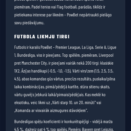
piemēram, Padel teniss vai Flag football, parādās, tiklīdz ir
pietiekama interese par likmēm – PowBet nepārtraukti pielāgo
savu piedāvājumu.
FUTBOLA LIKMJU TIRGI
Futbols ir karalis PowBet – Premier League, La Liga, Serie A, Ligue
1, Bundesliga, viss ir pieejams. Top spēlēm, piemēram, Liverpool
pret Manchester City, ir pieejami vairāk nekā 200 tirgi: klasiskie
1X2, Āzijas handikapi (-0.5, -1.0, -1.5), Vārti virs/zem (1.5, 2.5, 3.5,
4.5), abas komandas gūs vārtus, precīzs rezultāts, puslaika/pilna
laika kombinācijas, pirmā/pēdējā kartīte, stūra sitienu skaits,
vārtu guvējs jebkurā laikā/pirmais/pēdējais. Kas meklē ko
eksotisku, veic likmi uz „Vārti starp 10. un 20. minūti" vai
„Komanda ar visvairāk aizmugures stāvokļiem".
Bundeslīgas spēļu koeficienti ir konkurētspējīgi – vidējā marža
4,5 %, dažreiz pat 4 % top spēlēs. Piemērs: Bayern pret Leipzig,