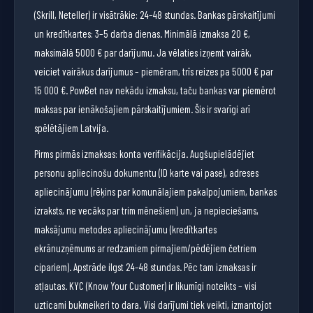
(Skrill, Neteller) ir visātrākie: 24–48 stundas. Bankas pārskaitījumi
un kredītkartes: 3–5 darba dienas. Minimālā izmaksa 20 €,
maksimālā 5000 € par darījumu. Ja vēlaties izņemt vairāk,
veiciet vairākus darījumus – piemēram, trīs reizes pa 5000 € par
15 000 €. PowBet nav nekādu izmaksu, taču bankas var piemērot
maksas par ienākošajiem pārskaitījumiem. Šis ir svarīgi arī
spēlētājiem Latvija.
Pirms pirmās izmaksas: konta verifikācija. Augšupielādējiet
personu apliecinošu dokumentu (ID karte vai pase), adreses
apliecinājumu (rēķins par komunālajiem pakalpojumiem, bankas
izraksts, ne vecāks par trim mēnešiem) un, ja nepieciešams,
maksājumu metodes apliecinājumu (kredītkartes
ekrānuzņēmums ar redzamiem pirmajiem/pēdējiem četriem
cipariem). Apstrāde ilgst 24–48 stundas. Pēc tam izmaksas ir
atļautas. KYC (Know Your Customer) ir likumīgi noteikts – visi
uzticami bukmeikeri to dara. Visi darījumi tiek veikti, izmantojot