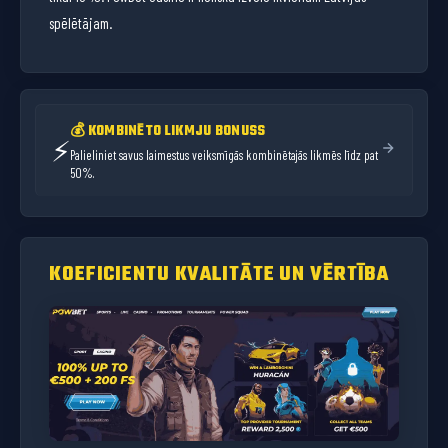
spēlētājam.
💰 KOMBINĒTO LIKMJU BONUSS
⚡
Palieliniet savus laimestus veiksmīgās kombinētajās likmēs līdz pat
50%.
KOEFICIENTU KVALITĀTE UN VĒRTĪBA