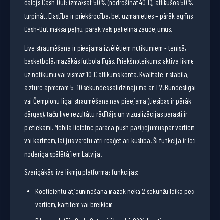
daļējs Cash-Out: izmaksāt 50% (nodrošināt 40 €), atlikušos 50%
turpināt. Elastība ir priekšrocība, bet uzmanieties – pārāk agrīns
Cash-Out maksā peļņu, pārāk vēls palielina zaudējumus.
Live straumēšana ir pieejama izvēlētiem notikumiem – tenisā,
basketbolā, mazākās futbola līgās. Priekšnoteikums: aktīva likme
uz notikumu vai vismaz 10 € atlikums kontā. Kvalitāte ir stabila,
aizture apmēram 5–10 sekundes salīdzinājumā ar TV. Bundeslīgai
vai Čempionu līgai straumēšana nav pieejama (tiesības ir pārāk
dārgas), taču live rezultātu rādītājs un vizualizācijas parasti ir
pietiekami. Mobilā lietotne parāda push paziņojumus par vārtiem
vai kartītēm, lai jūs varētu ātri reaģēt arī kustībā. Šī funkcija ir ļoti
noderīga spēlētājiem Latvija.
Svarīgākās live likmju platformas funkcijas:
Koeficientu atjaunināšana mazāk nekā 2 sekunžu laikā pēc
vārtiem, kartītēm vai breikiem