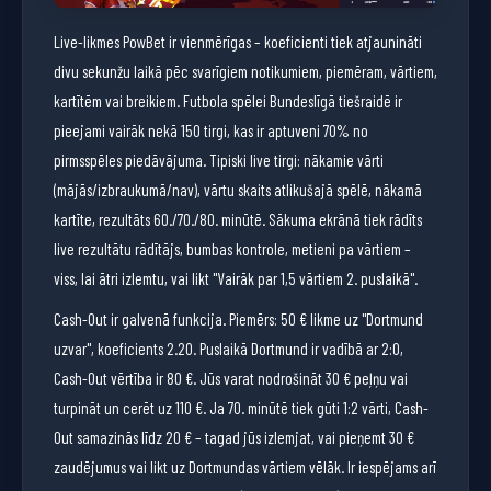
Live-likmes PowBet ir vienmērīgas – koeficienti tiek atjaunināti
divu sekunžu laikā pēc svarīgiem notikumiem, piemēram, vārtiem,
kartītēm vai breikiem. Futbola spēlei Bundeslīgā tiešraidē ir
pieejami vairāk nekā 150 tirgi, kas ir aptuveni 70% no
pirmsspēles piedāvājuma. Tipiski live tirgi: nākamie vārti
(mājās/izbraukumā/nav), vārtu skaits atlikušajā spēlē, nākamā
kartīte, rezultāts 60./70./80. minūtē. Sākuma ekrānā tiek rādīts
live rezultātu rādītājs, bumbas kontrole, metieni pa vārtiem –
viss, lai ātri izlemtu, vai likt "Vairāk par 1,5 vārtiem 2. puslaikā".
Cash-Out ir galvenā funkcija. Piemērs: 50 € likme uz "Dortmund
uzvar", koeficients 2.20. Puslaikā Dortmund ir vadībā ar 2:0,
Cash-Out vērtība ir 80 €. Jūs varat nodrošināt 30 € peļņu vai
turpināt un cerēt uz 110 €. Ja 70. minūtē tiek gūti 1:2 vārti, Cash-
Out samazinās līdz 20 € – tagad jūs izlemjat, vai pieņemt 30 €
zaudējumus vai likt uz Dortmundas vārtiem vēlāk. Ir iespējams arī