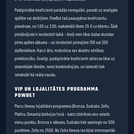
Pastiprinātie koeficienti parādās neregulāri, parasti uz svarīgām
spēlēm vai derbijiem. PowBet tad paaugstina koeficientu,
piemēram, no 1.60 uz 2.00, maksimālā likme 25 € uz klientu. Šādi
piedāvājumi ir ierobežoti laikā – bieži vien tikai dažas stundas
pirms spēles sākuma – un ierobežoti pirmajiem 100 vai 200
dalībniekiem. Kas ir ātrs, nodrošina sev skaidru vērtības
priekšrocību. Svarīgi: pastiprinātie koeficienti attiecas tikai uz
atsevišķām likmēm, nevis kombinētajām, un laimesti tiek
izmaksāti kā reāla nauda.
VIP UN LOJALITĀTES PROGRAMMA
POWBET
Piecu līmeņu lojalitātes programma (Bronza, Sudrabs, Zelts,
Platīns, Dimants) darbojas fonā – katrs iztērētais eiro sniedz
vienu punktu. Bronza ir sākums, Sudrabs tiek sasniegts no 500
punktiem, Zelts no 2500. No Zelta līmeņa tas kļūst interesantāk: