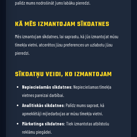
palīdz mums nodrošināt jums labāku pieredzi.
KĀ MĒS IZMANTOJAM SĪKDATNES
Mēs izmantojam sīkdatnes, lai saprastu, kā jūs izmantojat mūsu
tīmekļa vietni, atcerētos jūsu preferences un uzlabotu jūsu
pieredzi.
SĪKDATŅU VEIDI, KO IZMANTOJAM
Nepieciešamās sīkdatnes:
Nepieciešamas tīmekļa
vietnes pareizai darbībai.
Analītiskās sīkdatnes:
Palīdz mums saprast, kā
apmeklētāji mijiedarbojas ar mūsu tīmekļa vietni.
Mārketinga sīkdatnes:
Tiek izmantotas atbilstošu
reklāmu piegādei.