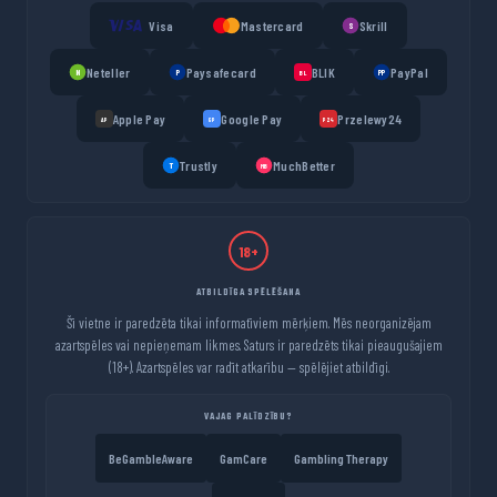
Visa
Mastercard
Skrill
S
Neteller
Paysafecard
BLIK
PayPal
N
P
PP
BL
Apple Pay
Google Pay
Przelewy24
AP
GP
P24
Trustly
MuchBetter
T
MB
18+
ATBILDĪGA SPĒLĒŠANA
Šī vietne ir paredzēta tikai informatīviem mērķiem. Mēs neorganizējam
azartspēles vai nepieņemam likmes. Saturs ir paredzēts tikai pieaugušajiem
(18+). Azartspēles var radīt atkarību — spēlējiet atbildīgi.
VAJAG PALĪDZĪBU?
BeGambleAware
GamCare
Gambling Therapy