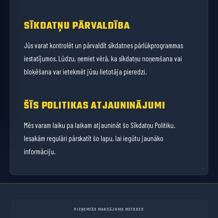
SĪKDATŅU PĀRVALDĪBA
Jūs varat kontrolēt un pārvaldīt sīkdatnes pārlūkprogrammas
iestatījumos. Lūdzu, ņemiet vērā, ka sīkdatņu noņemšana vai
bloķēšana var ietekmēt jūsu lietotāja pieredzi.
ŠĪS POLITIKAS ATJAUNINĀJUMI
Mēs varam laiku pa laikam atjaunināt šo Sīkdatņu Politiku.
Iesakām regulāri pārskatīt šo lapu, lai iegūtu jaunāko
informāciju.
PIEŅEMTĀS MAKSĀJUMU METODES