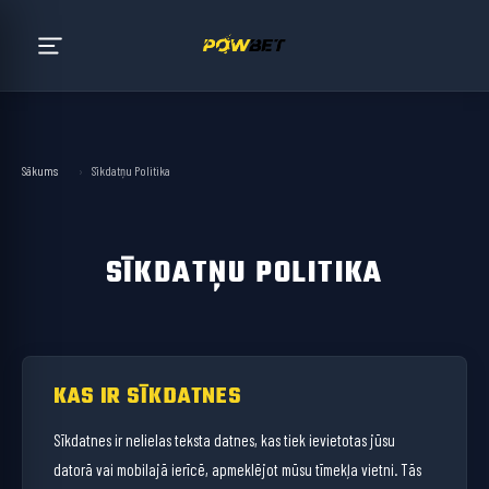
Sākums
›
Sīkdatņu Politika
SĪKDATŅU POLITIKA
KAS IR SĪKDATNES
Sīkdatnes ir nelielas teksta datnes, kas tiek ievietotas jūsu
datorā vai mobilajā ierīcē, apmeklējot mūsu tīmekļa vietni. Tās