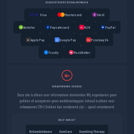
GEACCEPTEERDE BETAALMETHODEN
Visa
Mastercard
Skrill
S
Neteller
Paysafecard
BLIK
PayPal
N
P
PP
BL
Apple Pay
Google Pay
Przelewy24
AP
GP
P24
Trustly
MuchBetter
T
MB
18+
VERANTWOORD GOKKEN
Deze site is alleen voor informatieve doeleinden. Wij organiseren geen
gokken of accepteren geen weddenschappen. Inhoud is alleen voor
volwassenen (18+). Gokken kan verslavend zijn — speel verantwoord.
HULP NODIG?
BeGambleAware
GamCare
Gambling Therapy