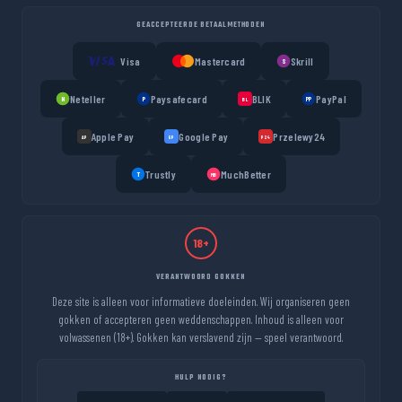
GEACCEPTEERDE BETAALMETHODEN
Visa
Mastercard
Skrill
S
Neteller
Paysafecard
BLIK
PayPal
N
P
PP
BL
Apple Pay
Google Pay
Przelewy24
AP
GP
P24
Trustly
MuchBetter
T
MB
18+
VERANTWOORD GOKKEN
Deze site is alleen voor informatieve doeleinden. Wij organiseren geen
gokken of accepteren geen weddenschappen. Inhoud is alleen voor
volwassenen (18+). Gokken kan verslavend zijn — speel verantwoord.
HULP NODIG?