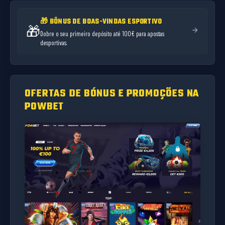
🎁 BÔNUS DE BOAS-VINDAS ESPORTIVO
🎁
Dobre o seu primeiro depósito até 100€ para apostas
desportivas.
OFERTAS DE BÓNUS E PROMOÇÕES NA
POWBET