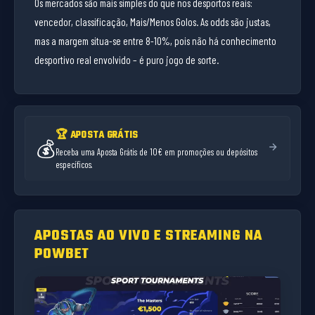
Os mercados são mais simples do que nos desportos reais:
vencedor, classificação, Mais/Menos Golos. As odds são justas,
mas a margem situa-se entre 8-10%, pois não há conhecimento
desportivo real envolvido – é puro jogo de sorte.
🏆 APOSTA GRÁTIS
💰
Receba uma Aposta Grátis de 10€ em promoções ou depósitos
específicos.
APOSTAS AO VIVO E STREAMING NA
POWBET