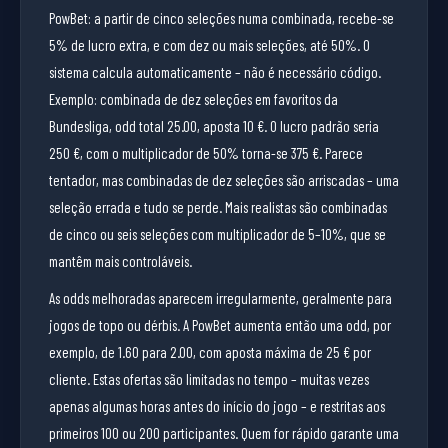
PowBet: a partir de cinco seleções numa combinada, recebe-se
5% de lucro extra, e com dez ou mais seleções, até 50%. O
sistema calcula automaticamente – não é necessário código.
Exemplo: combinada de dez seleções em favoritos da
Bundesliga, odd total 25.00, aposta 10 €. O lucro padrão seria
250 €, com o multiplicador de 50% torna-se 375 €. Parece
tentador, mas combinadas de dez seleções são arriscadas – uma
seleção errada e tudo se perde. Mais realistas são combinadas
de cinco ou seis seleções com multiplicador de 5–10%, que se
mantêm mais controláveis.
As odds melhoradas aparecem irregularmente, geralmente para
jogos de topo ou dérbis. A PowBet aumenta então uma odd, por
exemplo, de 1.60 para 2.00, com aposta máxima de 25 € por
cliente. Estas ofertas são limitadas no tempo – muitas vezes
apenas algumas horas antes do início do jogo – e restritas aos
primeiros 100 ou 200 participantes. Quem for rápido garante uma