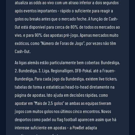
atualiza as odds ao vivo com um atraso inferior a dois segundos
após eventos importantes – rápido o suficiente para reagir a
golos ou breaks antes que o mercado feche. A função de Cash-
Out está disponível para cerca de 80% de todos os mercados ao
vivo, e para 90% das apostas pré-jogo. Apenas mercados muito
exóticos, como "Número de Foras de Jogo", por vezes não têm
Cash-Out.
As ligas alemãs estão particularmente bem cobertas: Bundesliga,
2. Bundesliga, 3. Liga, Regionalligen, DFB-Pokal, até a Frauen-
Bundesliga. Para cada jogo da Bundesliga, existem live tickers,
tabelas de forma e estatísticas head-to-head diretamente na
página de apostas. Isto ajuda em decisões rápidas, como
apostar em "Mais de 2,5 golos" se ambas as equipas tiveram
jogos com muitos golos nos últimos cinco encontros. Novos
desportos como padel ou flag football aparecem assim que há
interesse suficiente em apostas – a PowBet adapta