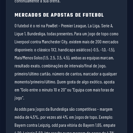
continuamente a sua oferta.
MERCADOS DE APOSTAS DE FUTEBOL
O futebol é o rei na PowBet – Premier League, La Liga, Serie A,
Ligue 1, Bundesliga, todas presentes. Para um jogo de topo como
Liverpool contra Manchester City, existem mais de 200 mercados
disponíveis: o clássico 1X2, handicaps asiáticos (-0.5, -1.0, -1.5),
Mais/Menos Golos (1.5, 2.5, 3.5, 4.5), ambas as equipas marcam,
resultado exato, combinações de intervalo/final de jogo,
primeiro/último cartão, número de cantos, marcador a qualquer
momento/primeiro/último. Quem gosta de algo exótico, aposta
em "Golo entre o minuto 10 e 20" ou "Equipa com mais foras de
jogo".
As odds para jogos da Bundesliga são competitivas – margem
média de 4,5%, por vezes até 4% em jogos de topo. Exemplo:
Bayern contra Leipzig, odd para vitória do Bayern 1.65, empate
4.20, Leipzig 5.50. Isto resulta numa margem de cerca de 4,3%,