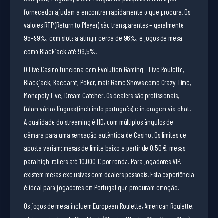
fornecedor ajudam a encontrar rapidamente o que procura. Os
valores RTP (Return to Player) são transparentes – geralmente
95–99%, com slots a atingir cerca de 96%, e jogos de mesa
como Blackjack até 99,5%.
O Live Casino funciona com Evolution Gaming – Live Roulette,
Blackjack, Baccarat, Poker, mais Game Shows como Crazy Time,
Monopoly Live, Dream Catcher. Os dealers são profissionais,
falam várias línguas (incluindo português) e interagem via chat.
A qualidade do streaming é HD, com múltiplos ângulos de
câmara para uma sensação autêntica de Casino. Os limites de
aposta variam: mesas de limite baixo a partir de 0,50 €, mesas
para high-rollers até 10.000 € por ronda. Para jogadores VIP,
existem mesas exclusivas com dealers pessoais. Esta experiência
é ideal para jogadores em Portugal que procuram emoção.
Os jogos de mesa incluem European Roulette, American Roulette,