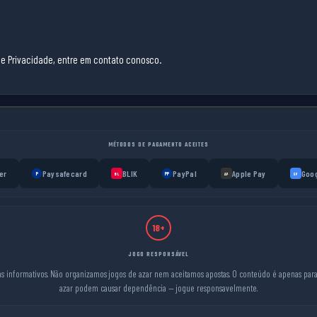
 de Privacidade, entre em contato conosco.
MÉTODOS DE PAGAMENTO ACEITES
er
Paysafecard
BLIK
PayPal
Apple Pay
Goog
P
PP
BL
AP
GP
18+
JOGO RESPONSÁVEL
ins informativos. Não organizamos jogos de azar nem aceitamos apostas. O conteúdo é apenas para 
azar podem causar dependência — jogue responsavelmente.