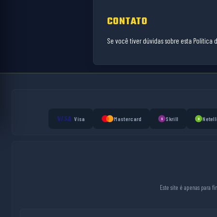
CONTATO
Se você tiver dúvidas sobre esta Política
Visa
Mastercard
Skrill
Netell
S
N
Este site é apenas para f