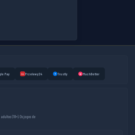
le Pay
Przelewy24
Trustly
MuchBetter
T
MB
P24
adultos (18+). Os jogos de