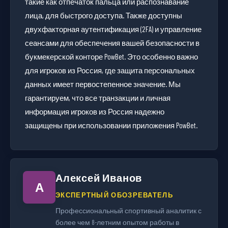
такие как отпечаток пальца или распознавание
лица, для быстрого доступа. Также доступны
двухфакторная аутентификация (2FA) и управление
сеансами для обеспечения вашей безопасности в
букмекерской конторе PowBet. Это особенно важно
для игроков из Россия, где защита персональных
данных имеет первостепенное значение. Мы
гарантируем, что все транзакции и личная
информация игроков из Россия надежно
защищены при использовании приложения PowBet.
Алексей Иванов
А
ЭКСПЕРТНЫЙ ОБОЗРЕВАТЕЛЬ
Профессиональный спортивный аналитик с
более чем 8-летним опытом работы в