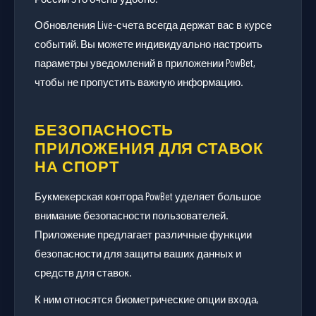
Обновления Live-счета всегда держат вас в курсе
событий. Вы можете индивидуально настроить
параметры уведомлений в приложении PowBet,
чтобы не пропустить важную информацию.
БЕЗОПАСНОСТЬ
ПРИЛОЖЕНИЯ ДЛЯ СТАВОК
НА СПОРТ
Букмекерская контора PowBet уделяет большое
внимание безопасности пользователей.
Приложение предлагает различные функции
безопасности для защиты ваших данных и
средств для ставок.
К ним относятся биометрические опции входа,