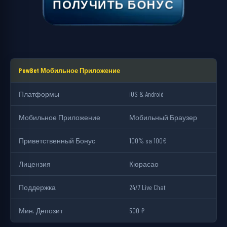
ПОЛУЧИТЬ БОНУС
PowBet Мобильное Приложение
Платформы
iOS & Android
Мобильное Приложение
Мобильный Браузер
Приветственный Бонус
100% sa 100€
Лицензия
Кюрасао
Поддержка
24/7 Live Chat
Мин. Депозит
500 ₽