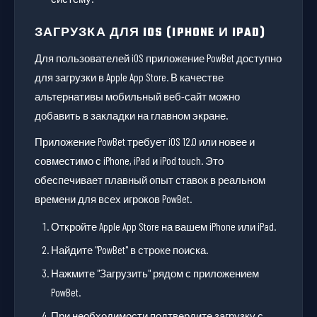
ЗАГРУЗКА ДЛЯ IOS (IPHONE И IPAD)
Для пользователей iOS приложение PowBet доступно
для загрузки в Apple App Store. В качестве
альтернативы мобильный веб-сайт можно
добавить в закладки на главном экране.
Приложение PowBet требует iOS 12.0 или новее и
совместимо с iPhone, iPad и iPod touch. Это
обеспечивает плавный опыт ставок в реальном
времени для всех игроков PowBet.
Откройте Apple App Store на вашем iPhone или iPad.
Найдите "PowBet" в строке поиска.
Нажмите "Загрузить" рядом с приложением
PowBet.
При необходимости подтвердите загрузку с