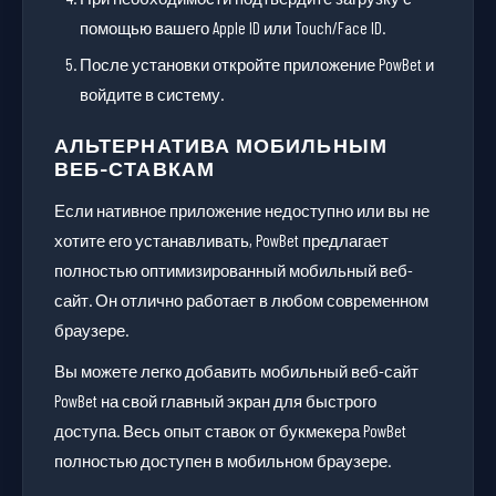
помощью вашего Apple ID или Touch/Face ID.
После установки откройте приложение PowBet и
войдите в систему.
АЛЬТЕРНАТИВА МОБИЛЬНЫМ
ВЕБ-СТАВКАМ
Если нативное приложение недоступно или вы не
хотите его устанавливать, PowBet предлагает
полностью оптимизированный мобильный веб-
сайт. Он отлично работает в любом современном
браузере.
Вы можете легко добавить мобильный веб-сайт
PowBet на свой главный экран для быстрого
доступа. Весь опыт ставок от букмекера PowBet
полностью доступен в мобильном браузере.