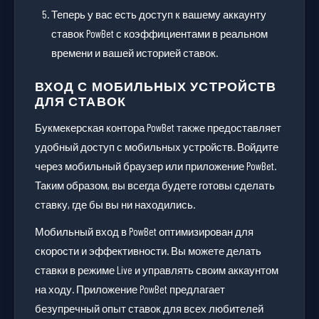
Теперь у вас есть доступ к вашему аккаунту
ставок PowBet с коэффициентами в реальном
времени и вашей историей ставок.
ВХОД С МОБИЛЬНЫХ УСТРОЙСТВ
ДЛЯ СТАВОК
Букмекерская контора PowBet также предоставляет
удобный доступ с мобильных устройств. Войдите
через мобильный браузер или приложение PowBet.
Таким образом, вы всегда будете готовы сделать
ставку, где бы вы ни находились.
Мобильный вход в PowBet оптимизирован для
скорости и эффективности. Вы можете делать
ставки в режиме Live и управлять своим аккаунтом
на ходу. Приложение PowBet предлагает
безупречный опыт ставок для всех любителей