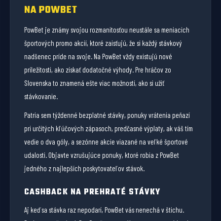
NA POWBET
PowBet je známy svojou rozmanitosťou neustále sa meniacich
športových promo akcií, ktoré zaisťujú, že si každý stávkový
nadšenec príde na svoje. Na PowBet vždy existujú nové
príležitosti, ako získať dodatočné výhody. Pre hráčov zo
Slovenska to znamená ešte viac možností, ako si užiť
stávkovanie.
Patria sem týždenné bezplatné stávky, ponuky vrátenia peňazí
pri určitých kľúčových zápasoch, predčasné výplaty, ak váš tím
vedie o dva góly, a sezónne akcie viazané na veľké športové
udalosti. Objavte vzrušujúce ponuky, ktoré robia z PowBet
jedného z najlepších poskytovateľov stávok.
CASHBACK NA PREHRATÉ STÁVKY
Aj keď sa stávka raz nepodarí, PowBet vás nenechá v štichu.