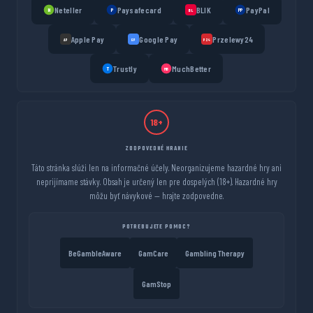
Neteller
Paysafecard
BLIK
PayPal
N
P
PP
BL
Apple Pay
Google Pay
Przelewy24
AP
GP
P24
Trustly
MuchBetter
T
MB
18+
ZODPOVEDNÉ HRANIE
Táto stránka slúži len na informačné účely. Neorganizujeme hazardné hry ani
neprijímame stávky. Obsah je určený len pre dospelých (18+). Hazardné hry
môžu byť návykové — hrajte zodpovedne.
POTREBUJETE POMOC?
BeGambleAware
GamCare
Gambling Therapy
GamStop