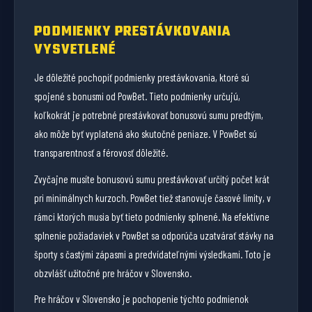
PODMIENKY PRESTÁVKOVANIA
VYSVETLENÉ
Je dôležité pochopiť podmienky prestávkovania, ktoré sú
spojené s bonusmi od PowBet. Tieto podmienky určujú,
koľkokrát je potrebné prestávkovať bonusovú sumu predtým,
ako môže byť vyplatená ako skutočné peniaze. V PowBet sú
transparentnosť a férovosť dôležité.
Zvyčajne musíte bonusovú sumu prestávkovať určitý počet krát
pri minimálnych kurzoch. PowBet tiež stanovuje časové limity, v
rámci ktorých musia byť tieto podmienky splnené. Na efektívne
splnenie požiadaviek v PowBet sa odporúča uzatvárať stávky na
športy s častými zápasmi a predvídateľnými výsledkami. Toto je
obzvlášť užitočné pre hráčov v Slovensko.
Pre hráčov v Slovensko je pochopenie týchto podmienok