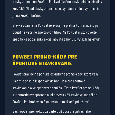
stávky zdarma na PowBet. Pre kvalifikačnú stávku platí minimálny
kurz 1,50. Vklad stávky zdarma sa nevypláca spolu s výhrami, čo
je na PowBet bežné.
Stávka zdarma na PowBet je zvyčajne platná 7 dní a možno ju
použiť na väčšine športových trhov. Na PowBet si vždy overte
špecifické podmienky akcie, aby ste z bonusu vyťažili maximum.
POWBET PROMO-KÓDY PRE
ŠPORTOVÉ STÁVKOVANIE
PowBet pravidelne ponúka exkluzívne promo-kódy, ktoré vám
umožnia prístup k špeciálnym bonusom pre športové
stávkovanie a vylepšeným ponukám. Tieto PowBet promo-kódy
sú fantastickým spôsobom, ako zvýšiť váš stávkový kapitál na
PowBet. Pre hráčov zo Slovenska je to skvelá príležitosť.
Váš PowBet promo-kód zadajte buď počas registračného