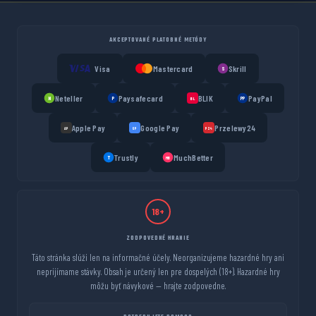
AKCEPTOVANÉ PLATOBNÉ METÓDY
Visa
Mastercard
Skrill
S
Neteller
Paysafecard
BLIK
PayPal
N
P
PP
BL
Apple Pay
Google Pay
Przelewy24
AP
GP
P24
Trustly
MuchBetter
T
MB
18+
ZODPOVEDNÉ HRANIE
Táto stránka slúži len na informačné účely. Neorganizujeme hazardné hry ani
neprijímame stávky. Obsah je určený len pre dospelých (18+). Hazardné hry
môžu byť návykové — hrajte zodpovedne.