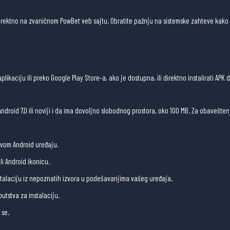
rektno na zvaničnom PowBet veb sajtu. Obratite pažnju na sistemske zahteve kako b
likaciju ili preko Google Play Store-a, ako je dostupna, ili direktno instalirati APK
Android 7.0 ili noviji i da ima dovoljno slobodnog prostora, oko 100 MB. Za obavešt
svom Android uređaju.
li Android ikonicu.
stalaciju iz nepoznatih izvora u podešavanjima vašeg uređaja.
putstva za instalaciju.
 se.