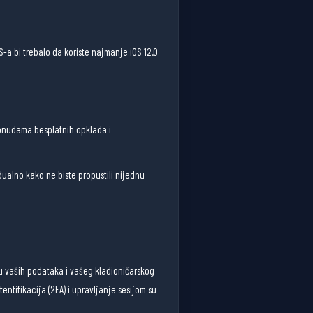
-a bi trebalo da koriste najmanje iOS 12.0
ponudama besplatnih opklada i
dualno kako ne biste propustili nijednu
tu vaših podataka i vašeg kladioničarskog
entifikacija (2FA) i upravljanje sesijom su