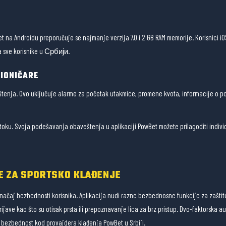
 na Androidu preporučuje se najmanje verzija 7.0 i 2 GB RAM memorije. Korisnici iOS
 za sve korisnike u Србији.
IONIČARE
štenja. Ovo uključuje alarme za početak utakmice, promene kvota, informacije o 
u toku. Svoja podešavanja obaveštenja u aplikaciji PowBet možete prilagoditi indivi
E ZA SPORTSKO KLAĐENJE
značaj bezbednosti korisnika. Aplikacija nudi razne bezbednosne funkcije za zašti
ijave kao što su otisak prsta ili prepoznavanje lica za brz pristup. Dvo-faktorska aut
a bezbednost kod provajdera klađenja PowBet u Srbiji.