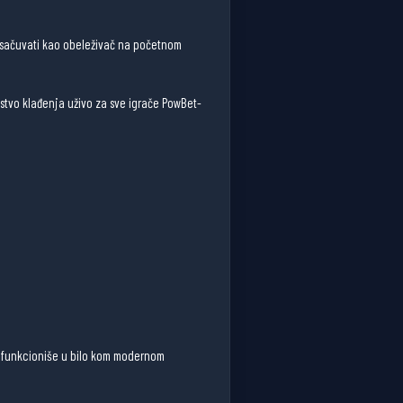
e sačuvati kao obeleživač na početnom
kustvo klađenja uživo za sve igrače PowBet-
čno funkcioniše u bilo kom modernom