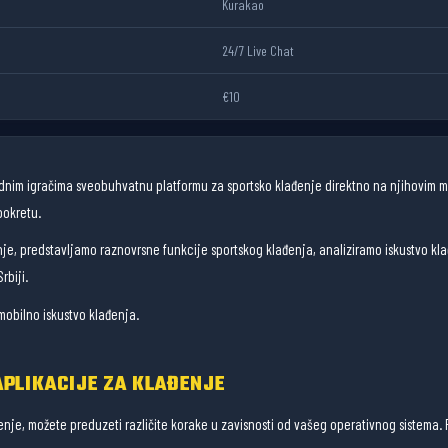
Kurakao
24/7 Live Chat
€10
nim igračima sveobuhvatnu platformu za sportsko klađenje direktno na njihovim mo
pokretu.
je, predstavljamo raznovrsne funkcije sportskog klađenja, analiziramo iskustvo k
rbiji.
mobilno iskustvo klađenja.
PLIKACIJE ZA KLAĐENJE
ađenje, možete preduzeti različite korake u zavisnosti od vašeg operativnog sistema. 