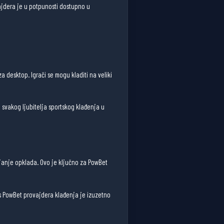
ajdera je u potpunosti dostupno u
a desktop. Igrači se mogu kladiti na veliki
a svakog ljubitelja sportskog klađenja u
ljanje opklada. Ovo je ključno za PowBet
ejs PowBet provajdera klađenja je izuzetno