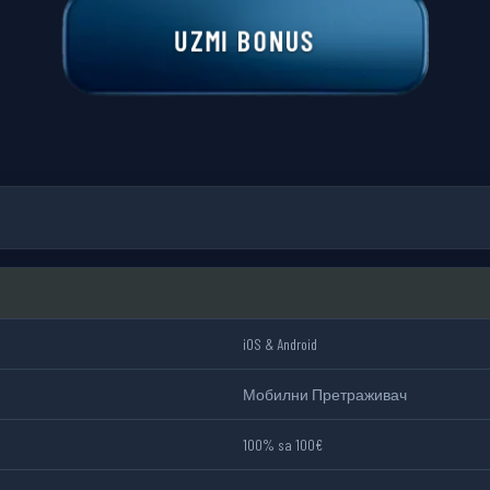
UZMI BONUS
iOS & Android
Мобилни Претраживач
100% sa 100€