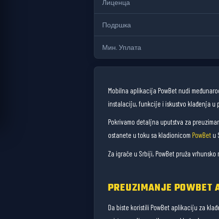
Лиценца
Подршка
Мин. Уплата
Mobilna aplikacija PowBet nudi međunarod
instalaciju, funkcije i iskustvo klađenja u 
Pokrivamo detaljna uputstva za preuziman
ostanete u toku sa kladionicom
PowBet
u S
Za igrače u Srbiji, PowBet pruža vrhunsko 
PREUZIMANJE POWBET A
Da biste koristili PowBet aplikaciju za kl