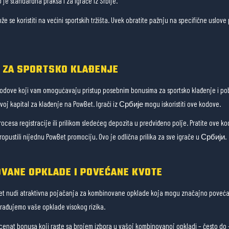
je standardna praksa i za igrače iz Srbije.
e se koristiti na većini sportskih tržišta. Uvek obratite pažnju na specifične uslov
 ZA SPORTSKO KLAĐENJE
odove koji vam omogućavaju pristup posebnim bonusima za sportsko klađenje i p
voj kapital za klađenje na PowBet. Igrači iz Србије mogu iskoristiti ove kodove.
ocesa registracije ili prilikom sledećeg depozita u predviđeno polje. Pratite ove k
ropustili nijednu PowBet promociju. Ovo je odlična prilika za sve igrače u Србији.
VANE OPKLADE I POVEĆANE KVOTE
Bet nudi atraktivna pojačanja za kombinovane opklade koja mogu značajno povećat
rađujemo vaše opklade visokog rizika.
cenat bonusa koji raste sa brojem izbora u vašoj kombinovanoj opkladi – često do +