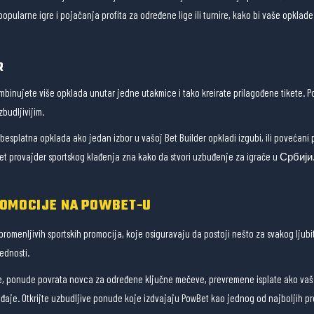
larne igre i pojačanja profita za određene lige ili turnire, kako bi vaše opklade n
R
inujete više opklada unutar jedne utakmice i tako kreirate prilagođene tikete. P
zbudljivijim.
 besplatna opklada ako jedan izbor u vašoj Bet Builder opkladi izgubi, ili poveća
t provajder sportskog klađenja zna kako da stvori uzbuđenje za igrače u Србији
ROMOCIJE NA POWBET-U
promenljivih sportskih promocija, koje osiguravaju da postoji nešto za svakog ljub
ednosti.
, ponude povrata novca za određene ključne mečeve, prevremene isplate ako vaš t
aje. Otkrijte uzbudljive ponude koje izdvajaju PowBet kao jednog od najboljih pro