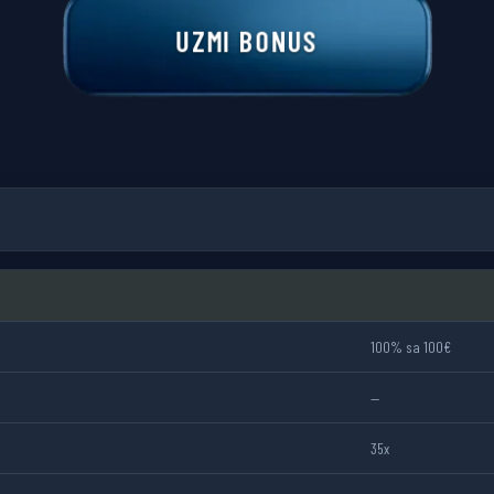
UZMI BONUS
100% sa 100€
—
35x