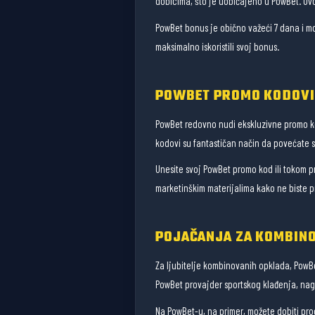
dobicima, što je uobičajeno u PowBet. Ovo 
PowBet bonus je obično važeći 7 dana i mož
maksimalno iskoristili svoj bonus.
POWBET PROMO KODOVI
PowBet redovno nudi ekskluzivne promo k
kodovi su fantastičan način da povećate s
Unesite svoj PowBet promo kod ili tokom pr
marketinškim materijalima kako ne biste p
POJAČANJA ZA KOMBINO
Za ljubitelje kombinovanih opklada, Pow
PowBet provajder sportskog klađenja, nag
Na PowBet-u, na primer, možete dobiti pro