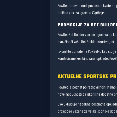
PowBet redovno nudi povećane kvote na popu
odlična vest za igrače u Србији.
PROMOCIJE ZA BET BUILDE
PowBet Bet Builder vam omogućava da komb
ovo, čineći vaše Bet Builder iskustvo još u
Iskoristite ponude na PowBet-u kao što je
konstruisane kombinovane opklade. PowBe
AKTUELNE SPORTSKE P
PowBet je poznat po raznovrsnosti stalno 
nove mogućnosti da iskoristite dodatne pr
Ovo uključuje nedeljne besplatne opklade
promocije vezane za velike sportske događ