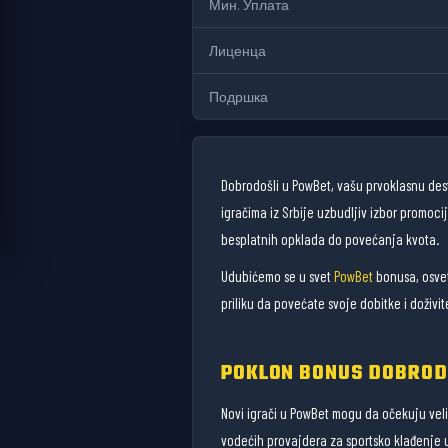
Мин. Уплата
Лиценца
Подршка
Dobrodošli u PowBet, vašu prvoklasnu des
igračima iz Srbije uzbudljiv izbor promoci
besplatnih opklada do povećanja kvota.
Udubićemo se u svet
PowBet
bonusa, osvetl
priliku da povećate svoje dobitke i doži
POKLON BONUS DOBROD
Novi igrači u PowBet mogu da očekuju vel
vodećih provajdera za sportsko klađenje u 