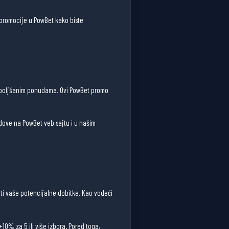
e promocije u PowBet kako biste
oboljšanim ponudama. Ovi PowBet promo
odove na PowBet veb sajtu i u našim
i vaše potencijalne dobitke. Kao vodeći
10% za 5 ili više izbora. Pored toga,