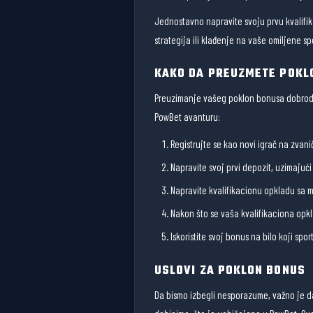
Jednostavno napravite svoju prvu kvalifik
strategija ili klađenje na vaše omiljene s
KAKO DA PREUZMETE POKL
Preuzimanje vašeg poklon bonusa dobrodoš
PowBet avanturu:
Registrujte se kao novi igrač na zvan
Napravite svoj prvi depozit, uzimajući
Napravite kvalifikacionu opkladu sa 
Nakon što se vaša kvalifikaciona opk
Iskoristite svoj bonus na bilo koji spo
USLOVI ZA POKLON BONUS
Da bismo izbegli nesporazume, važno je da