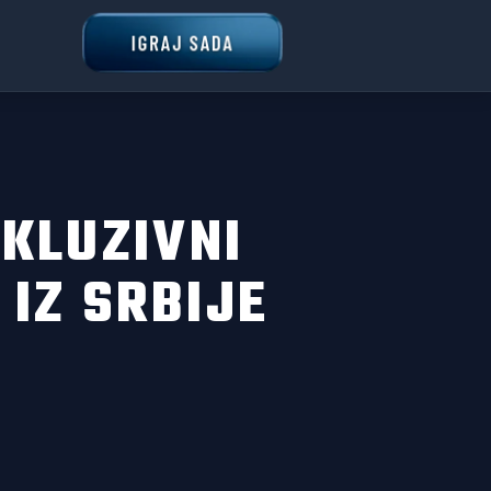
IGRAJ SADA
KLUZIVNI
 IZ SRBIJE