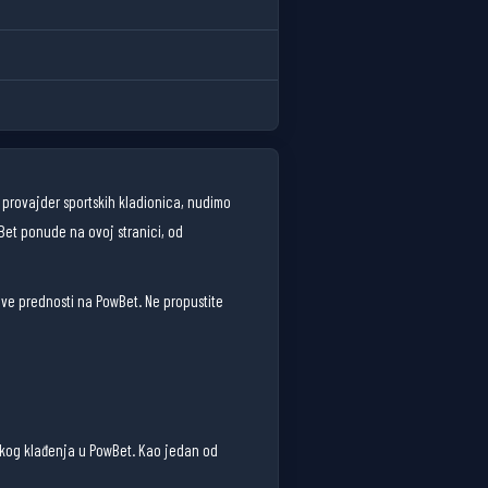
provajder sportskih kladionica, nudimo
wBet ponude na ovoj stranici, od
jive prednosti na PowBet. Ne propustite
skog klađenja u PowBet. Kao jedan od