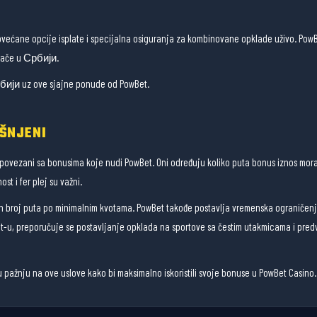
ovećane opcije isplate i specijalna osiguranja za kombinovane opklade uživo. PowB
grače u Србији.
рбији uz ove sjajne ponude od PowBet.
ŠNJENI
 povezani sa bonusima koje nudi PowBet. Oni određuju koliko puta bonus iznos mora b
t i fer plej su važni.
 broj puta po minimalnim kvotama. PowBet takođe postavlja vremenska ograničenja u
et-u, preporučuje se postavljanje opklada na sportove sa čestim utakmicama i pred
pažnju na ove uslove kako bi maksimalno iskoristili svoje bonuse u PowBet Casino.