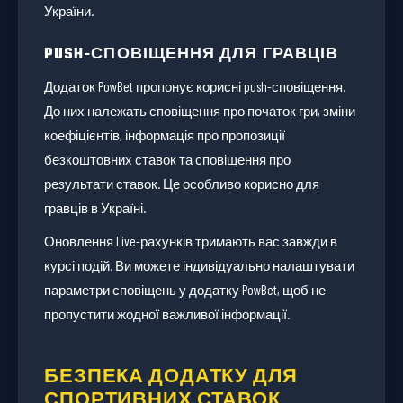
України.
PUSH-СПОВІЩЕННЯ ДЛЯ ГРАВЦІВ
Додаток PowBet пропонує корисні push-сповіщення.
До них належать сповіщення про початок гри, зміни
коефіцієнтів, інформація про пропозиції
безкоштовних ставок та сповіщення про
результати ставок. Це особливо корисно для
гравців в Україні.
Оновлення Live-рахунків тримають вас завжди в
курсі подій. Ви можете індивідуально налаштувати
параметри сповіщень у додатку PowBet, щоб не
пропустити жодної важливої інформації.
БЕЗПЕКА ДОДАТКУ ДЛЯ
СПОРТИВНИХ СТАВОК