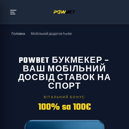
Головна
›
Мобільний додаток PowBet
POWBET БУКМЕКЕР –
ВАШ МОБІЛЬНИЙ
ДОСВІД СТАВОК НА
СПОРТ
ВІТАЛЬНИЙ БОНУС
100% sa 100€