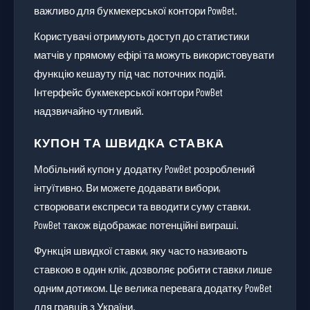
важливо для букмекерської контори PowBet.
Користувачі отримують доступ до статистики
матчів у прямому ефірі та можуть використовувати
функцію кешауту під час поточних подій.
Інтерфейс букмекерської контори PowBet
надзвичайно чутливий.
КУПОН ТА ШВИДКА СТАВКА
Мобільний купон у додатку PowBet розроблений
інтуїтивно. Ви можете додавати вибори,
створювати експреси та вводити суму ставки.
PowBet також відображає потенційні виграші.
Функція швидкої ставки, яку часто називають
ставкою в один клік, дозволяє робити ставки лише
одним дотиком. Це велика перевага додатку PowBet
для гравців з України.