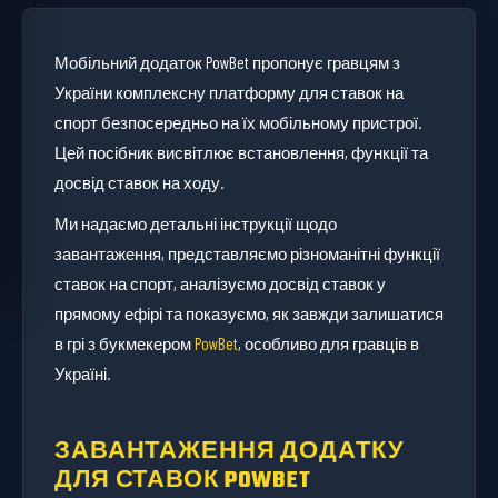
Мобільний додаток PowBet пропонує гравцям з
України комплексну платформу для ставок на
спорт безпосередньо на їх мобільному пристрої.
Цей посібник висвітлює встановлення, функції та
досвід ставок на ходу.
Ми надаємо детальні інструкції щодо
завантаження, представляємо різноманітні функції
ставок на спорт, аналізуємо досвід ставок у
прямому ефірі та показуємо, як завжди залишатися
в грі з букмекером
PowBet
, особливо для гравців в
Україні.
ЗАВАНТАЖЕННЯ ДОДАТКУ
ДЛЯ СТАВОК POWBET