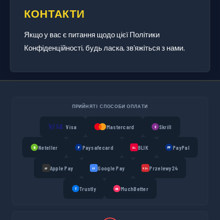
КОНТАКТИ
Якщо у вас є питання щодо цієї Політики
Конфіденційності, будь ласка, зв'яжіться з нами.
ПРИЙНЯТІ СПОСОБИ ОПЛАТИ
Visa
Mastercard
Skrill
S
Neteller
Paysafecard
BLIK
PayPal
N
P
PP
BL
Apple Pay
Google Pay
Przelewy24
AP
GP
P24
Trustly
MuchBetter
T
MB