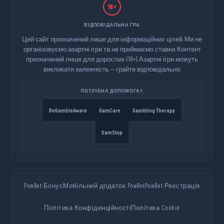
18+
ВІДПОВІДАЛЬНА ГРА
Цей сайт призначений лише для інформаційних цілей. Ми не
організовуємо азартні ігри та не приймаємо ставки. Контент
призначений лише для дорослих (18+). Азартні ігри можуть
викликати залежність — грайте відповідально.
ПОТРІБНА ДОПОМОГА?
BeGambleAware
GamCare
Gambling Therapy
GamStop
PowBet Бонус
Мобільний додаток PowBet
PowBet Реєстрація
Політика Конфіденційності
Політика Cookie