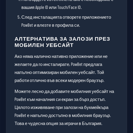
вашия Apple ID или Touch/Face ID.
След инсталацията отворете приложението
PowBet и влезте в профила си.
АЛТЕРНАТИВА ЗА ЗАЛОЗИ ПРЕЗ
МОБИЛЕН УЕБСАЙТ
Ако няма налично нативно приложение или не
желаете да го инсталирате, PowBet предлага
напълно оптимизиран мобилен уебсайт. Той
работи отлично във всеки модерен браузър.
Можете лесно да добавите мобилния уебсайт на
PowBet към началния си екран за бърз достъп.
Цялото изживяване при залози на букмейкъра
PowBet е напълно достъпно в мобилния браузър.
Това е чудесна опция за играчи в България.