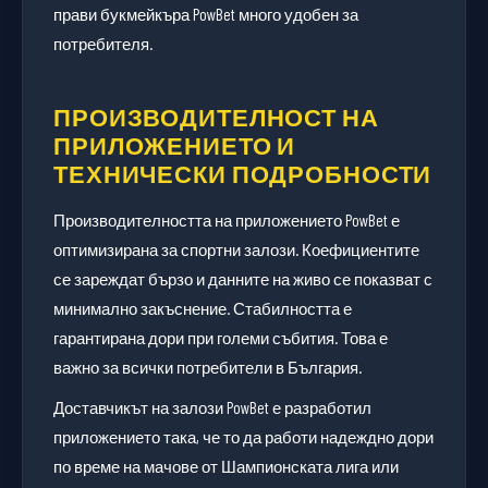
прави букмейкъра PowBet много удобен за
потребителя.
ПРОИЗВОДИТЕЛНОСТ НА
ПРИЛОЖЕНИЕТО И
ТЕХНИЧЕСКИ ПОДРОБНОСТИ
Производителността на приложението PowBet е
оптимизирана за спортни залози. Коефициентите
се зареждат бързо и данните на живо се показват с
минимално закъснение. Стабилността е
гарантирана дори при големи събития. Това е
важно за всички потребители в България.
Доставчикът на залози PowBet е разработил
приложението така, че то да работи надеждно дори
по време на мачове от Шампионската лига или