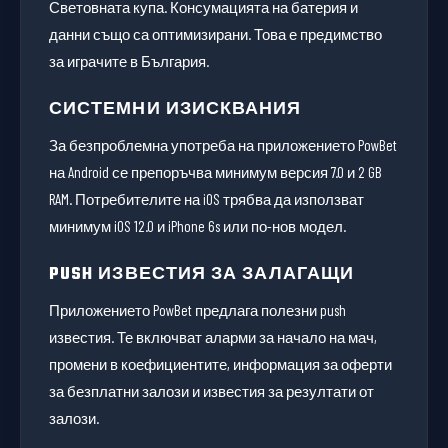
Световната купа. Консумацията на батерия и
данни също са оптимизирани. Това е предимство
за играчите в България.
СИСТЕМНИ ИЗИСКВАНИЯ
За безпроблемна употреба на приложението PowBet
на Android се препоръчва минимум версия 7.0 и 2 GB
RAM. Потребителите на iOS трябва да използват
минимум iOS 12.0 и iPhone 6s или по-нов модел.
PUSH ИЗВЕСТИЯ ЗА ЗАЛАГАЩИ
Приложението PowBet предлага полезни push
известия. Те включват аларми за начало на мач,
промени в коефициентите, информация за оферти
за безплатни залози и известия за резултати от
залози.