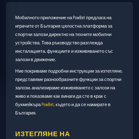
Мобилното приложение на PowBet предлага на
играчите от България цялостна платформа за
спортни залози директно на техните мобилни
устройства. Това ръководство разглежда
инсталацията, функциите и изживяването със
залози в движение.
Ние покриваме подробни инструкции за изтегляне,
представяме разнообразните функции за спортни
залози, анализираме изживяването с залози на
живо и показваме как винаги да сте в крак с
букмейкъра
PowBet
, където и да се намирате в
България.
ИЗТЕГЛЯНЕ НА