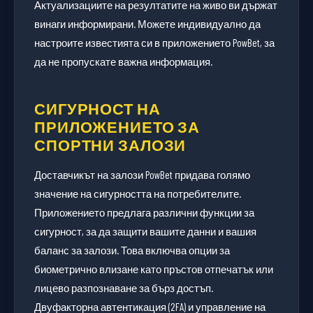
Актуализациите на резултатите на живо ви държат
винаги информирани. Можете индивидуално да
настроите известията си в приложението PowBet, за
да не пропускате важна информация.
СИГУРНОСТ НА
ПРИЛОЖЕНИЕТО ЗА
СПОРТНИ ЗАЛОЗИ
Доставчикът на залози PowBet придава голямо
значение на сигурността на потребителите.
Приложението предлага различни функции за
сигурност, за да защити вашите данни и вашия
баланс за залози. Това включва опции за
биометрично влизане като пръстов отпечатък или
лицево разпознаване за бърз достъп.
Двуфакторна автентикация (2FA) и управление на