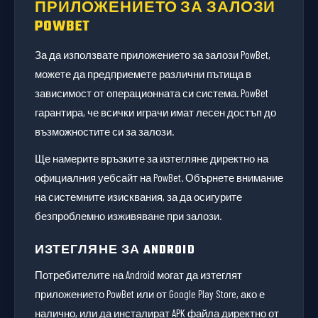
ПРИЛОЖЕНИЕТО ЗА ЗАЛОЗИ
POWBET
За да използвате приложението за залози PowBet,
можете да предприемете различни пътища в
зависимост от операционната си система. PowBet
гарантира, че всички играчи имат лесен достъп до
възможностите си за залози.
Ще намерите връзките за изтегляне директно на
официалния уебсайт на PowBet. Обърнете внимание
на системните изисквания, за да осигурите
безпроблемно изживяване при залози.
ИЗТЕГЛЯНЕ ЗА ANDROID
Потребителите на Android могат да изтеглят
приложението PowBet или от Google Play Store, ако е
налично, или да инсталират APK файла директно от