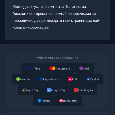
Може да актуализираме тази Политика за
бисквитки от време на време. Препоръчваме ви
периодично да преглеждате тази страница за най-
новата информация.
ПРИЕТИ МЕТОДИ ЗА ПЛАЩАНЕ
Visa
Mastercard
Skrill
S
Neteller
Paysafecard
BLIK
PayPal
N
P
PP
BL
Apple Pay
Google Pay
Przelewy24
AP
GP
P24
Trustly
MuchBetter
T
MB