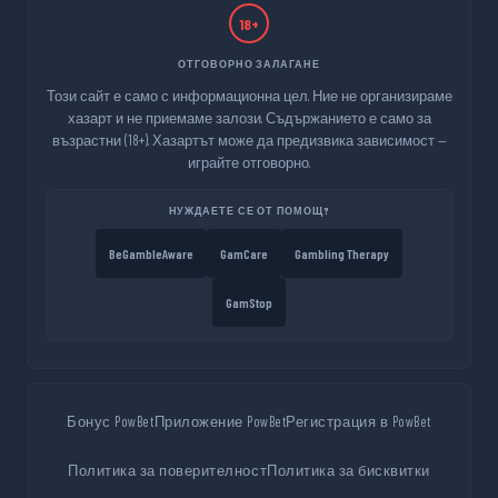
18+
ОТГОВОРНО ЗАЛАГАНЕ
Този сайт е само с информационна цел. Ние не организираме
хазарт и не приемаме залози. Съдържанието е само за
възрастни (18+). Хазартът може да предизвика зависимост —
играйте отговорно.
НУЖДАЕТЕ СЕ ОТ ПОМОЩ?
BeGambleAware
GamCare
Gambling Therapy
GamStop
Бонус PowBet
Приложение PowBet
Регистрация в PowBet
Политика за поверителност
Политика за бисквитки