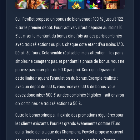
Oui, PowBet propose un bonus de bienvenue : 100 % jusqu'à 122
€ sur le premier dépôt. Pour l'activer, il faut déposer au moins 10
€ et miser le montant du bonus cinq fois sur des paris combinés
avec trois sélections ou plus, chaque cote étant d'au moins 1.40.
Délai : 30 jours. Cela semble réalisable, mais attention – les paris
simples ne comptent pas, et pendant la phase de bonus, vous ne
pouvez pas miser plus de 50 € par pari. Ceux qui dépassent
cette limite risquent l'annulation du bonus. Exemple réaliste :
avec un dépôt de 100 €, vous recevez 100 € de bonus, vous
devez donc miser 500 € sur des combinés éligibles – soit environ
dix combinés de trois sélections à 50 €.
Outre le bonus principal, il existe des promotions régulières pour
les clients existants. Pour les grands événements comme l'Euro
ou la finale de la Ligue des Champions, PowBet propose souvent