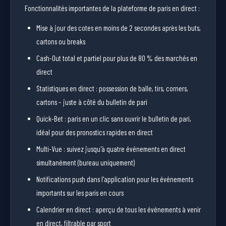
Fonctionnalités importantes de la plateforme de paris en direct :
Mise à jour des cotes en moins de 2 secondes après les buts,
cartons ou breaks
Cash-Out total et partiel pour plus de 80 % des marchés en
direct
Statistiques en direct : possession de balle, tirs, corners,
cartons – juste à côté du bulletin de pari
Quick-Bet : paris en un clic sans ouvrir le bulletin de pari,
idéal pour des pronostics rapides en direct
Multi-Vue : suivez jusqu'à quatre événements en direct
simultanément (bureau uniquement)
Notifications push dans l'application pour les événements
importants sur les paris en cours
Calendrier en direct : aperçu de tous les événements à venir
en direct, filtrable par sport