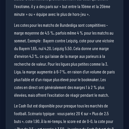
l'exotisme, il y a des paris sur « but entre la 10ème et la 20ème
minute » ou « équipe avec le plus de hors-jeu ».
Les cotes pour les matchs de Bundesliga sont compétitives –
marge moyenne de 4,5 %, parfois même 4 % pour les matchs au
sommet. Exemple : Bayern contre Leipzig, cote pour une victoire
du Bayern 1.65, nul 4.20, Leipzig 5.50. Cela donne une marge
d'environ 4,3 %, ce qui laisse de la marge aux parieurs à la
recherche de valeur. Pour les ligues plus petites comme la 3.
Liga, la marge augmente à 6-7 %, en raison d'un volume de paris
plus faible et d'un risque plus élevé pour le bookmaker. Les
cotes en direct ont généralement des marges 1 à 2 % plus
élevées, mais offrent l'excitation de réagir pendant le match.
Le Cash Out est disponible pour presque tous les marchés de
football. Scénario typique : vous pariez 20 € sur « Plus de 2,5
buts », cote 1.90. À la mi-temps, le score est de 0-0, la cote pour