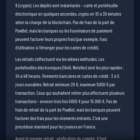
€ (crypto). Les dépôts sont instantanés – carte et portefeuille
électronique en quelques secondes, crypto en 10 à 30 minutes
selon la charge de la blockchain. Pas de frais de la part de
PowBet, mais les banques ou les fournisseurs de paiement
peuvent facturer leurs propres frais (par exemple, frais
d'utilisation à l'étranger pour les cartes de crédit).
Les retraits s'effectuent via les mêmes méthodes. Les
portefeuilles électroniques (Skrill, Neteller) sont les plus rapides :
24 à 48 heures. Virements bancaires et cartes de crédit : 3 à 5
jours ouvrables. Retrait minimum 20 €, maximum 5000 € par
transaction. Ceux qui souhaitent retirer plus effectuent plusieurs
transactions – environ trois fois 5000 € pour 15 000 €. Pas de
frais de retrait de la part de PowBet, mais les banques peuvent
facturer des frais pour les virements entrants. C'est une
procédure standard pour les joueurs en France.
Avant le premier retrait : vérification du compte. Il faut