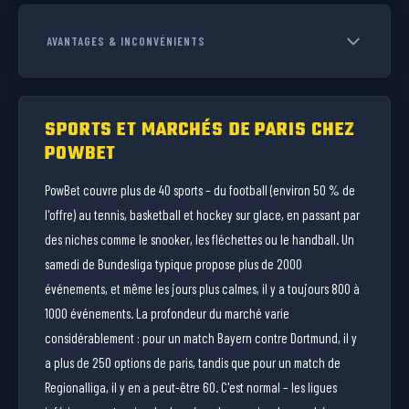
AVANTAGES & INCONVÉNIENTS
AVANTAGES
Retraits rapides et diverses méthodes de paiement
SPORTS ET MARCHÉS DE PARIS CHEZ
Interface conviviale et compatibilité mobile
POWBET
PowBet couvre plus de 40 sports – du football (environ 50 % de
INCONVÉNIENTS
l'offre) au tennis, basketball et hockey sur glace, en passant par
Aucune application mobile native à télécharger disponible
des niches comme le snooker, les fléchettes ou le handball. Un
samedi de Bundesliga typique propose plus de 2000
Parfois, des exigences de mise plus élevées pour les bonus
événements, et même les jours plus calmes, il y a toujours 800 à
Certains sports pourraient offrir des marchés de paris plus détaillés
1000 événements. La profondeur du marché varie
considérablement : pour un match Bayern contre Dortmund, il y
a plus de 250 options de paris, tandis que pour un match de
Regionalliga, il y en a peut-être 60. C'est normal – les ligues