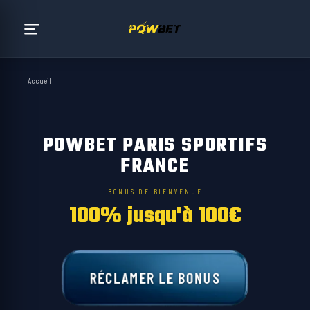
Accueil
POWBET PARIS SPORTIFS
FRANCE
BONUS DE BIENVENUE
100% jusqu'à 100€
RÉCLAMER LE BONUS