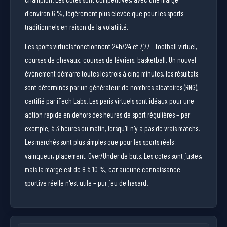
d'environ 6 %, légèrement plus élevée que pour les sports
traditionnels en raison de la volatilité.
Les sports virtuels fonctionnent 24h/24 et 7j/7 – football virtuel,
courses de chevaux, courses de lévriers, basketball. Un nouvel
événement démarre toutes les trois à cinq minutes, les résultats
sont déterminés par un générateur de nombres aléatoires (RNG),
certifié par iTech Labs. Les paris virtuels sont idéaux pour une
action rapide en dehors des heures de sport régulières – par
exemple, à 3 heures du matin, lorsqu'il n'y a pas de vrais matchs.
Les marchés sont plus simples que pour les sports réels :
vainqueur, placement, Over/Under de buts. Les cotes sont justes,
mais la marge est de 8 à 10 %, car aucune connaissance
sportive réelle n'est utile – pur jeu de hasard.