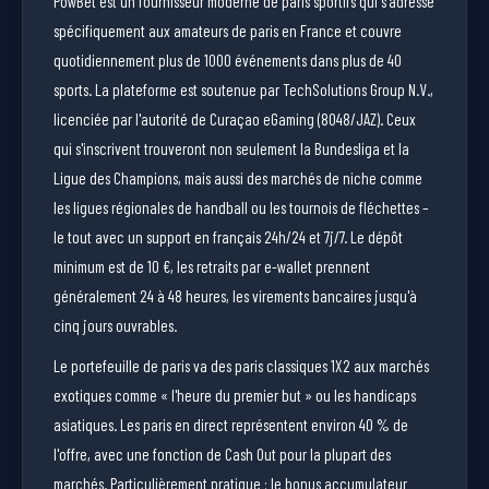
PowBet est un fournisseur moderne de paris sportifs qui s'adresse
Vinícius
12.0
spécifiquement aux amateurs de paris en France et couvre
quotidiennement plus de 1000 événements dans plus de 40
⭐
MEILLEUR JOUEUR
COUPE DU MONDE 2026
sports. La plateforme est soutenue par TechSolutions Group N.V.,
Bellingham
7.00
licenciée par l'autorité de Curaçao eGaming (8048/JAZ). Ceux
qui s'inscrivent trouveront non seulement la Bundesliga et la
Ligue des Champions, mais aussi des marchés de niche comme
Mbappé
7.50
les ligues régionales de handball ou les tournois de fléchettes –
le tout avec un support en français 24h/24 et 7j/7. Le dépôt
Yamal
8.00
minimum est de 10 €, les retraits par e-wallet prennent
généralement 24 à 48 heures, les virements bancaires jusqu'à
Vinícius
10.0
cinq jours ouvrables.
🥅
Le portefeuille de paris va des paris classiques 1X2 aux marchés
ATTEINDRE LA FINALE
COUPE DU MONDE 2026
exotiques comme « l'heure du premier but » ou les handicaps
Spain
2.50
asiatiques. Les paris en direct représentent environ 40 % de
l'offre, avec une fonction de Cash Out pour la plupart des
marchés. Particulièrement pratique : le bonus accumulateur
France
2.75