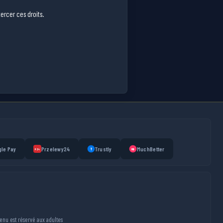
ercer ces droits.
le Pay
Przelewy24
Trustly
MuchBetter
T
MB
P24
tenu est réservé aux adultes