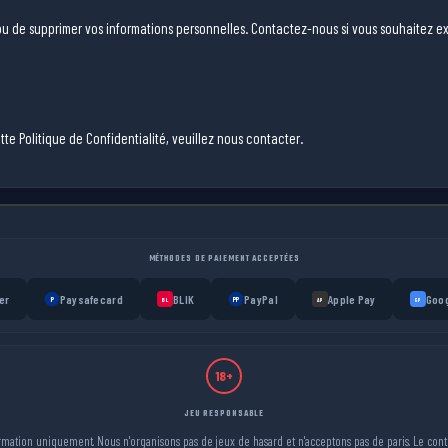
 ou de supprimer vos informations personnelles. Contactez-nous si vous souhaitez ex
te Politique de Confidentialité, veuillez nous contacter.
MÉTHODES DE PAIEMENT ACCEPTÉES
er
Paysafecard
BLIK
PayPal
Apple Pay
Goog
P
PP
BL
AP
GP
18+
JEU RESPONSABLE
formation uniquement. Nous n'organisons pas de jeux de hasard et n'acceptons pas de paris. Le con