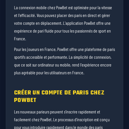
La connexion mobile chez PowBet est optimisée pour la vitesse
et l'efficacité. Vous pouvez placer des paris en direct et gérer
votre compte en déplacement. L'application PowBet offre une
expérience de pari fluide pour tous les passionnés de sport en
France.
Pour les joueurs en France, PowBet offre une plateforme de paris
sportifs accessible et performante. La simplicité de connexion,
que ce soit sur ordinateur ou mobile, rend l'expérience encore
plus agréable pour les utilisateurs en France.
CRÉER UN COMPTE DE PARIS CHEZ
POWBET
Les nouveaux parieurs peuvent s'inscrire rapidement et
facilement chez PowBet. Le processus d'inscription est conçu
pour vous introduire rapidement dans le monde des paris