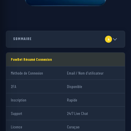
SOMMAIRE
4
PowBet Résumé Connexion
Méthode de Connexion
Email / Nom d'utilisateur
2FA
Disponible
Inscription
Rapide
Support
24/7 Live Chat
Licence
Curaçao