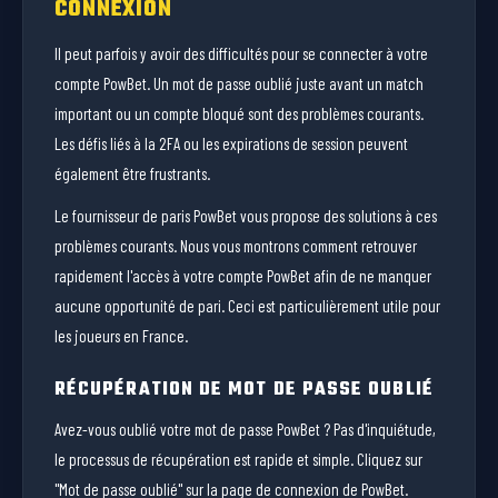
CONNEXION
Il peut parfois y avoir des difficultés pour se connecter à votre
compte PowBet. Un mot de passe oublié juste avant un match
important ou un compte bloqué sont des problèmes courants.
Les défis liés à la 2FA ou les expirations de session peuvent
également être frustrants.
Le fournisseur de paris PowBet vous propose des solutions à ces
problèmes courants. Nous vous montrons comment retrouver
rapidement l'accès à votre compte PowBet afin de ne manquer
aucune opportunité de pari. Ceci est particulièrement utile pour
les joueurs en France.
RÉCUPÉRATION DE MOT DE PASSE OUBLIÉ
Avez-vous oublié votre mot de passe PowBet ? Pas d'inquiétude,
le processus de récupération est rapide et simple. Cliquez sur
"Mot de passe oublié" sur la page de connexion de PowBet.