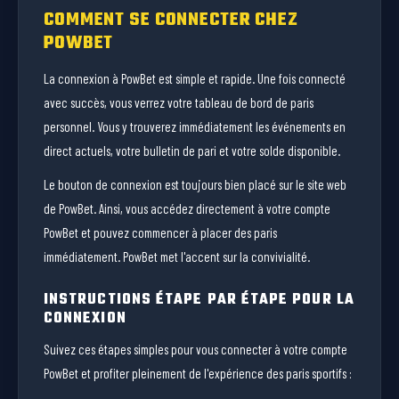
COMMENT SE CONNECTER CHEZ
POWBET
La connexion à PowBet est simple et rapide. Une fois connecté
avec succès, vous verrez votre tableau de bord de paris
personnel. Vous y trouverez immédiatement les événements en
direct actuels, votre bulletin de pari et votre solde disponible.
Le bouton de connexion est toujours bien placé sur le site web
de PowBet. Ainsi, vous accédez directement à votre compte
PowBet et pouvez commencer à placer des paris
immédiatement. PowBet met l'accent sur la convivialité.
INSTRUCTIONS ÉTAPE PAR ÉTAPE POUR LA
CONNEXION
Suivez ces étapes simples pour vous connecter à votre compte
PowBet et profiter pleinement de l'expérience des paris sportifs :